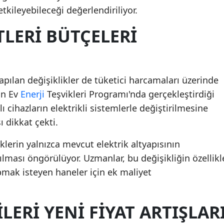
tkileyebileceği değerlendiriliyor.
LERI BÜTÇELERI
apılan değişiklikler de tüketici harcamaları üzerinde
in Ev
Enerji
Teşvikleri Programı'nda gerçekleştirdiği
cihazların elektrikli sistemlerle değiştirilmesine
ı dikkat çekti.
klerin yalnızca mevcut elektrik altyapısının
nılması öngörülüyor. Uzmanlar, bu değişikliğin özellikl
pmak isteyen haneler için ek maliyet
LERI YENI FIYAT ARTIŞLAR