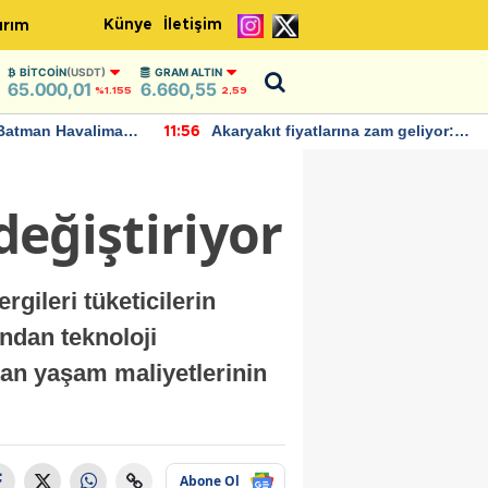
Künye
İletişim
ırım
BITCOIN
(USDT)
GRAM ALTIN
65.000,01
6.660,55
%1.155
2,59
Batman Havalimanı
Akaryakıt fiyatlarına zam geliyor:
11:56
 açıklamalarda
Yeni tarih açıklandı
değiştiriyor
gileri tüketicilerin
ından teknoloji
rtan yaşam maliyetlerinin
Abone Ol