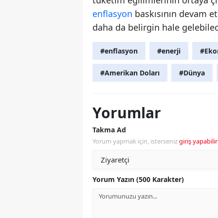
tüketim eğilimlerinin ortaya ç
enflasyon
baskısının devam etm
daha da belirgin hale gelebilec
#enflasyon
#enerji
#Eko
#Amerikan Doları
#Dünya
Yorumlar
Takma Ad
Yorum yapmak için, isterseniz
giriş yapabilir
Yorum Yazın (500 Karakter)