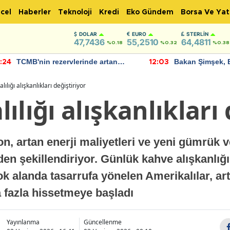
cel
Haberler
Teknoloji
Kredi
Eko Gündem
Borsa Ve Yat
DOLAR
EURO
STERLIN
47,7436
55,2510
64,4811
%0.18
%0.32
%0.38
TCMB'nin rezervlerinde artan
Bakan Şimşek, 
:24
12:03
momentum devam ediyor
için umut verici
bulundu
ılığı alışkanlıkları değiştiriyor
ılığı alışkanlıkları 
, artan enerji maliyetleri ve yeni gümrük ver
den şekillendiriyor. Günlük kahve alışkanlığ
çok alanda tasarrufa yönelen Amerikalılar, a
a fazla hissetmeye başladı
Yayınlanma
Güncellenme