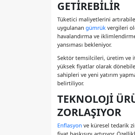
GETIREBILIR
Tüketici maliyetlerini artırabil
uygulanan
gümrük
vergileri o
havalandırma ve iklimlendirme 
yansıması bekleniyor.
Sektör temsilcileri, üretim ve 
yüksek fiyatlar olarak dönebil
sahipleri ve yeni yatırım yapma
belirtiliyor.
TEKNOLOJI ÜR
ZORLAŞIYOR
Enflasyon
ve küresel tedarik z
fiyat baskısını artırıyor. Özelli