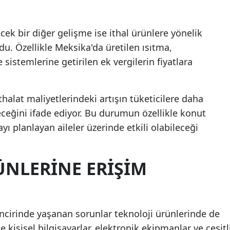
ecek bir diğer gelişme ise ithal ürünlere yönelik
ldu. Özellikle Meksika'da üretilen ısıtma,
sistemlerine getirilen ek vergilerin fiyatlara
ithalat maliyetlerindeki artışın tüketicilere daha
eceğini ifade ediyor. Bu durumun özellikle konut
yı planlayan aileler üzerinde etkili olabileceği
ÜNLERINE ERIŞIM
incirinde yaşanan sorunlar teknoloji ürünlerinde de
kle kişisel bilgisayarlar, elektronik ekipmanlar ve çeşitl