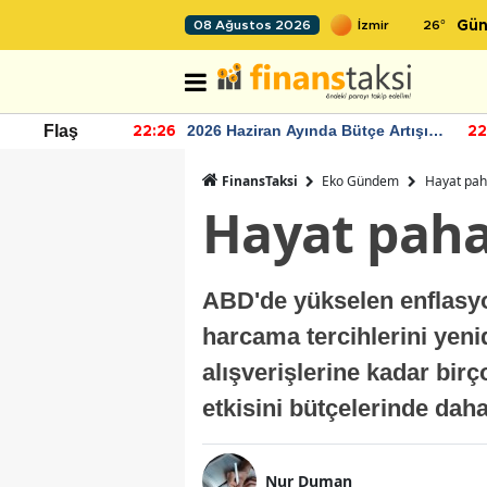
26
°
08 Ağustos 2026
Gün
r seviyesinin
2026 Haziran Ayında Bütçe Artışı
Flaş
22:26
22
Yaşandı
FinansTaksi
Eko Gündem
Hayat pahal
Hayat pahal
ABD'de yükselen enflasyon
harcama tercihlerini yeni
alışverişlerine kadar bir
etkisini bütçelerinde dah
Nur Duman