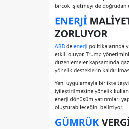
birçok işletmeyi de doğrudan e
ENERJI
MALIYET
ZORLUYOR
ABD
'de
enerji
politikalarında y
etkili oluyor. Trump yönetimin
düzenlemeler kapsamında gazlı 
yönelik desteklerin kaldırılmas
Yeni uygulamayla birlikte teşvi
iyileştirilmesine yönelik kulla
enerji dönüşüm yatırımları ya
oluşturabileceğini belirtiyor.
GÜMRÜK
VERGI