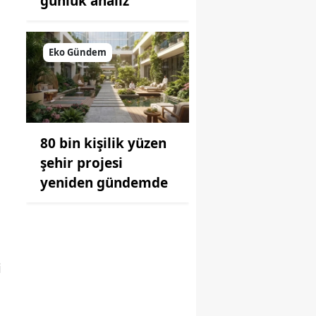
günlük analiz
Eko Gündem
80 bin kişilik yüzen
şehir projesi
yeniden gündemde
i