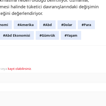
ıkmasına neden olduğu belirtiliyor. Uzmanlar,
esi halinde tüketici davranışlarındaki değişimin
eğini değerlendiriyor.
nomi
#Amerika
#Abd
#Dolar
#Para
#Abd Ekonomisi
#Gümrük
#Yaşam
veya
kayıt olabilirsiniz
.