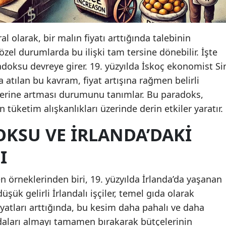
 olarak, bir malın fiyatı arttığında talebinin
özel durumlarda bu ilişki tam tersine dönebilir. İşte
doksu devreye girer. 19. yüzyılda İskoç ekonomist Si
 atılan bu kavram, fiyat artışına rağmen belirli
yerine artması durumunu tanımlar. Bu paradoks,
n tüketim alışkanlıkları üzerinde derin etkiler yaratır.
OKSU VE İRLANDA’DAKI
I
n örneklerinden biri, 19. yüzyılda İrlanda’da yaşanan
şük gelirli İrlandalı işçiler, temel gıda olarak
iyatları arttığında, bu kesim daha pahalı ve daha
gıdaları almayı tamamen bırakarak bütçelerinin