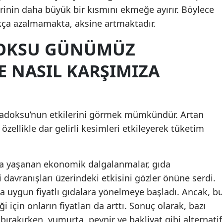
rinin daha büyük bir kısmını ekmeğe ayırır. Böylece
ıkça azalmamakta, aksine artmaktadır.
DOKSU GÜNÜMÜZ
 NASIL KARŞIMIZA
adoksu’nun etkilerini görmek mümkündür. Artan
zellikle dar gelirli kesimleri etkileyerek tüketim
rda yaşanan ekonomik dalgalanmalar, gıda
ci davranışları üzerindeki etkisini gözler önüne serdi.
aha uygun fiyatlı gıdalara yönelmeye başladı. Ancak, b
i için onların fiyatları da arttı. Sonuç olarak, bazı
ırakırken, yumurta, peynir ve bakliyat gibi alternatif