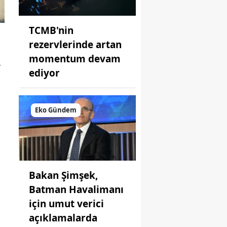
TCMB'nin
rezervlerinde artan
momentum devam
r
ediyor
Eko Gündem
Bakan Şimşek,
Batman Havalimanı
için umut verici
açıklamalarda