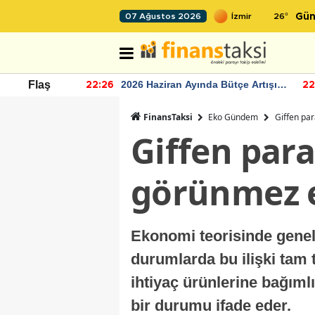
26
°
07 Ağustos 2026
Gün
r seviyesinin
2026 Haziran Ayında Bütçe Artışı
Flaş
22:26
22
Yaşandı
FinansTaksi
Eko Gündem
Giffen par
Giffen par
görünmez e
Ekonomi teorisinde genel 
durumlarda bu ilişki tam t
ihtiyaç ürünlerine bağımlı
bir durumu ifade eder.