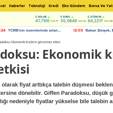
cel
Haberler
Teknoloji
Kredi
Eko Gündem
Borsa Ve Yat
DOLAR
EURO
STERLIN
47,7105
55,0849
64,2217
%0.17
%0.12
%0.06
TCMB'nin rezervlerinde artan
Bakan Şimşek, 
:24
12:03
momentum devam ediyor
için umut verici
bulundu
adoksu: Ekonomik krizlerin görünmez etkisi
adoksu: Ekonomik kr
tkisi
olarak fiyat arttıkça talebin düşmesi beklen
ersine dönebilir. Giffen Paradoksu, düşük gel
lığı nedeniyle fiyatlar yükselse bile talebin