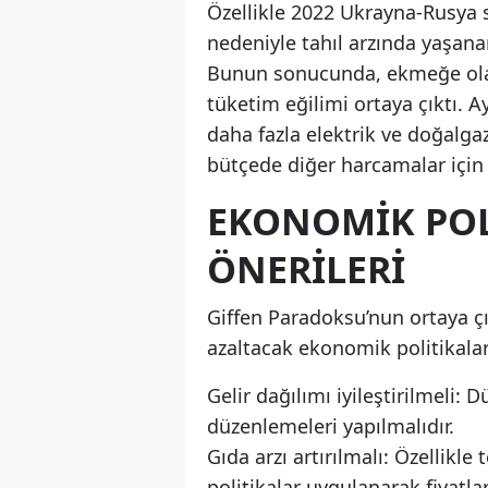
Özellikle 2022 Ukrayna-Rusya s
nedeniyle tahıl arzında yaşanan
Bunun sonucunda, ekmeğe olan 
tüketim eğilimi ortaya çıktı. A
daha fazla elektrik ve doğalg
bütçede diğer harcamalar için
EKONOMIK POL
ÖNERILERI
Giffen Paradoksu’nun ortaya çı
azaltacak ekonomik politikalar 
Gelir dağılımı iyileştirilmeli:
düzenlemeleri yapılmalıdır.
Gıda arzı artırılmalı: Özellikle
politikalar uygulanarak fiyatl