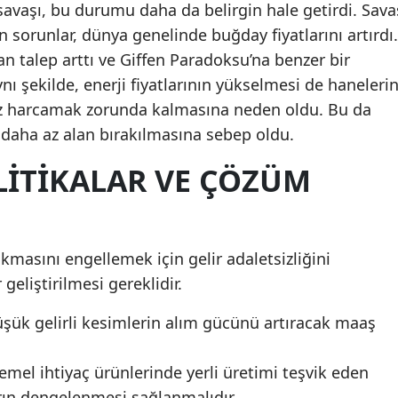
avaşı, bu durumu daha da belirgin hale getirdi. Sava
 sorunlar, dünya genelinde buğday fiyatlarını artırdı.
talep arttı ve Giffen Paradoksu’na benzer bir
ynı şekilde, enerji fiyatlarının yükselmesi de haneleri
az harcamak zorunda kalmasına neden oldu. Bu da
 daha az alan bırakılmasına sebep oldu.
ITIKALAR VE ÇÖZÜM
kmasını engellemek için gelir adaletsizliğini
geliştirilmesi gereklidir.
 Düşük gelirli kesimlerin alım gücünü artıracak maaş
 temel ihtiyaç ürünlerinde yerli üretimi teşvik eden
arın dengelenmesi sağlanmalıdır.