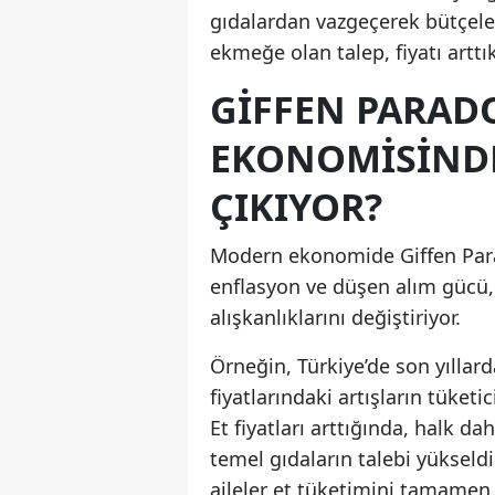
gıdalardan vazgeçerek bütçele
ekmeğe olan talep, fiyatı artt
GIFFEN PARA
EKONOMISINDE
ÇIKIYOR?
Modern ekonomide Giffen Par
enflasyon ve düşen alım gücü, ö
alışkanlıklarını değiştiriyor.
Örneğin, Türkiye’de son yılla
fiyatlarındaki artışların tüketi
Et fiyatları arttığında, halk d
temel gıdaların talebi yükseldiğ
aileler et tüketimini tamamen b