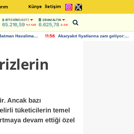
Künye
İletişim
ırım
BITCOIN
(USDT)
GRAM ALTIN
65.216,59
6.625,78
%1.125
2,05
Batman Havalimanı
Akaryakıt fiyatlarına zam geliyor:
11:56
 açıklamalarda
Yeni tarih açıklandı
izlerin
ir. Ancak bazı
irli tüketicilerin temel
 artmaya devam ettiği özel