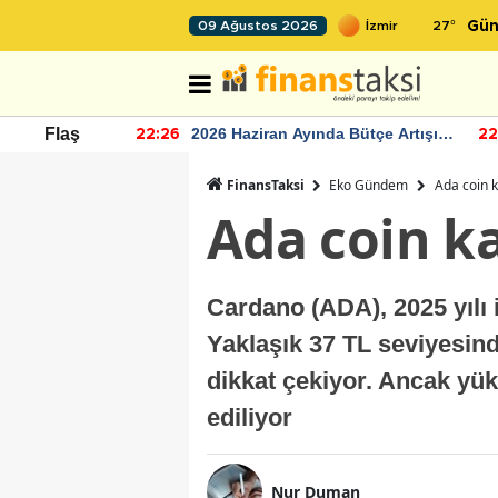
27
°
09 Ağustos 2026
Gün
r seviyesinin
2026 Haziran Ayında Bütçe Artışı
Flaş
22:26
22
Yaşandı
FinansTaksi
Eko Gündem
Ada coin k
Ada coin k
Cardano (ADA), 2025 yılı i
Yaklaşık 37 TL seviyesin
dikkat çekiyor. Ancak yük
ediliyor
Nur Duman