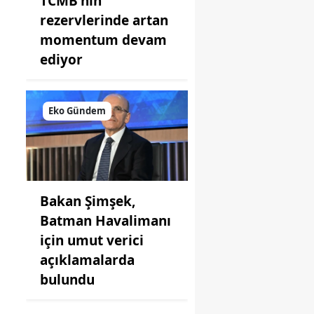
TCMB'nin
rezervlerinde artan
momentum devam
ediyor
Eko Gündem
Bakan Şimşek,
Batman Havalimanı
için umut verici
açıklamalarda
bulundu