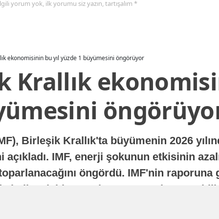
 ilgili yorum yok, ilk yorumu siz yazın, tartışalım *
allık ekonomisinin bu yıl yüzde 1 büyümesini öngörüyor
ik Krallık ekonomisi
yümesini öngörüyo
MF), Birleşik Krallık'ta büyümenin 2026 yılı
 açıkladı. IMF, enerji şokunun etkisinin azal
oparlanacağını öngördü. IMF'nin raporuna gö
a istikrarlı bir toparlanma süreci yaşayabilir
Yayınlanma