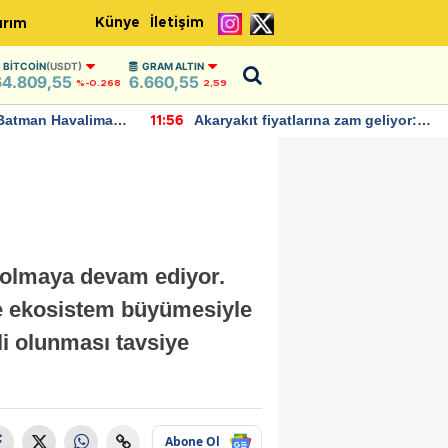
Künye
İletişim
ırım
BITCOIN
(USDT)
GRAM ALTIN
64.809,55
6.660,55
%-0.268
2,59
Batman Havalimanı
Akaryakıt fiyatlarına zam geliyor:
11:56
 açıklamalarda
Yeni tarih açıklandı
ğı olmaya devam ediyor.
ve ekosistem büyümesiyle
li olunması tavsiye
Abone Ol