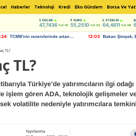
cel
Haberler
Teknoloji
Kredi
Eko Gündem
Borsa Ve Yat
DOLAR
EURO
STERLIN
47,7436
55,2510
64,4811
%0.18
%0.32
%0.38
TCMB'nin rezervlerinde artan
Bakan Şimşek, 
:24
12:03
momentum devam ediyor
için umut verici
bulundu
aç TL?
aç TL?
tibarıyla Türkiye’de yatırımcıların ilgi oda
de işlem gören ADA, teknolojik gelişmeler 
sek volatilite nedeniyle yatırımcılara temkin
Yayınlanma