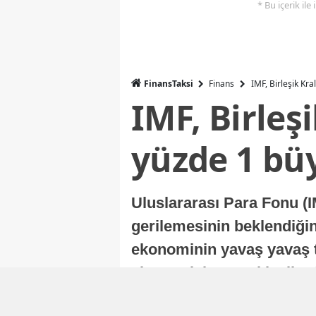
* Bu içerik ile
FinansTaksi
Finans
IMF, Birleşik Kr
IMF, Birleş
yüzde 1 bü
Uluslararası Para Fonu (I
gerilemesinin beklendiğini
ekonominin yavaş yavaş t
ekonomisi, sonraki yıllard