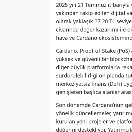
2025 yılı 21 Temmuz itibarıyla
yakından takip edilen dijital 
olarak yaklaşık 37,20 TL seviy
civarında değer kazanımı ile di
hava ve Cardano ekosistemindek
Cardano, Proof-of-Stake (PoS) 
yüksek ve güvenli bir blockcha
diğer büyük platformlarla rek
sürdürülebilirliği ön planda tu
merkeziyetsiz finans (DeFi) uy
genişleten başlıca alanlar aras
Son dönemde Cardano’nun gelişt
yönelik güncellemeler, yatırımcı
kurulan yeni projeler ve platf
değerini destekliyor. Yatırımcı