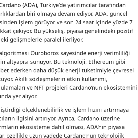
 Cardano (ADA), Türkiye’de yatırımcılar tarafından
varlıklardan biri olmaya devam ediyor. ADA, güncel
esinden işlem görüyor ve son 24 saat içinde yüzde 7
kkat çekiyor. Bu yükseliş, piyasa genelindeki pozitif
i gelişmelerle paralel ilerliyor.
algoritması Ouroboros sayesinde enerji verimliliği
in altyapısı sunuyor. Bu teknoloji, Ethereum gibi
abet ederken daha düşük enerji tüketimiyle çevresel
tuyor. Akıllı sözleşmelerin etkin kullanımı,
gulamaları ve NFT projeleri Cardano’nun ekosistemini
ında yer alıyor.
irdiği ölçeklenebilirlik ve işlem hızını artırmaya
ların ilgisini artırıyor. Ayrıca, Cardano üzerine
ormların ekosisteme dahil olması, ADA’nın piyasa
lar, özellikle uzun vadede Cardano’nun teknolojik