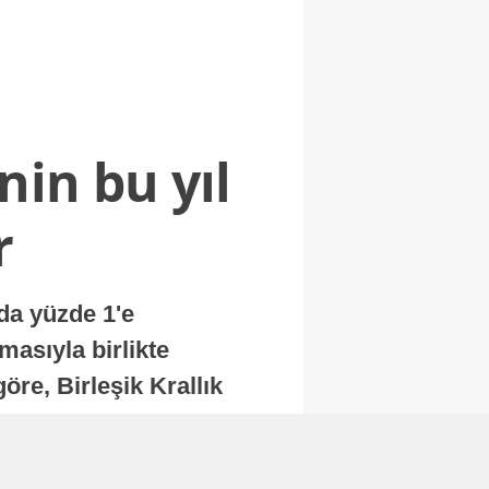
nin bu yıl
r
nda yüzde 1'e
masıyla birlikte
re, Birleşik Krallık
.