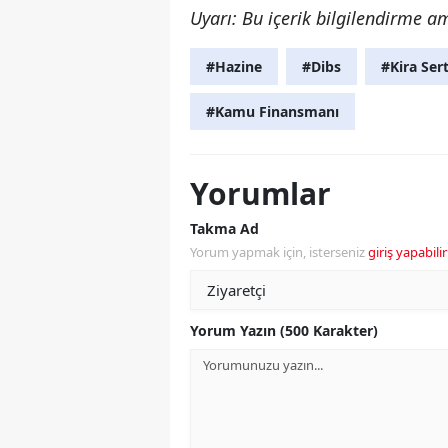
Uyarı: Bu içerik bilgilendirme ama
#Hazine
#Dibs
#Kira Sert
#Kamu Finansmanı
Yorumlar
Takma Ad
Yorum yapmak için, isterseniz
giriş yapabilir
Yorum Yazın (500 Karakter)