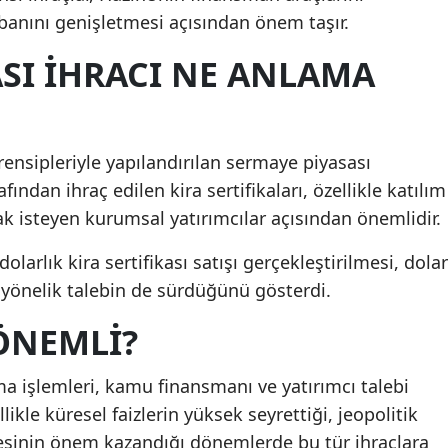
abanını genişletmesi açısından önem taşır.
ASI IHRACI NE ANLAMA
 prensipleriyle yapılandırılan sermaye piyasası
afından ihraç edilen kira sertifikaları, özellikle katılım
k isteyen kurumsal yatırımcılar açısından önemlidir.
larlık kira sertifikası satışı gerçekleştirilmesi, dolar
a yönelik talebin de sürdüğünü gösterdi.
ÖNEMLI?
ma işlemleri, kamu finansmanı ve yatırımcı talebi
likle küresel faizlerin yüksek seyrettiği, jeopolitik
ditesinin önem kazandığı dönemlerde bu tür ihraçlara