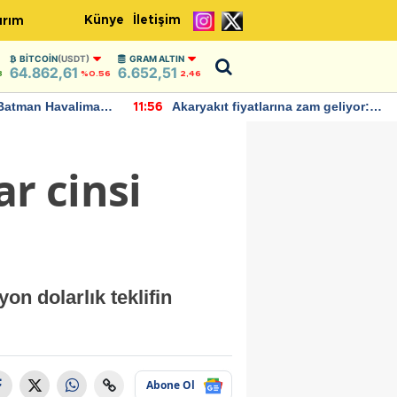
Künye
İletişim
ırım
BITCOIN
(USDT)
GRAM ALTIN
64.862,61
6.652,51
8
%0.56
2,46
Batman Havalimanı
Akaryakıt fiyatlarına zam geliyor:
11:56
 açıklamalarda
Yeni tarih açıklandı
r cinsi
on dolarlık teklifin
Abone Ol