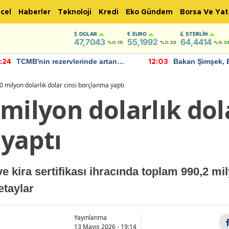
cel
Haberler
Teknoloji
Kredi
Eko Gündem
Borsa Ve Yat
DOLAR
EURO
STERLIN
47,7043
55,1992
64,4414
%0.15
%0.33
%0.3
TCMB'nin rezervlerinde artan
Bakan Şimşek, 
:24
12:03
momentum devam ediyor
için umut verici
bulundu
 milyon dolarlık dolar cinsi borçlanma yaptı
milyon dolarlık dola
yaptı
e kira sertifikası ihracında toplam 990,2 mily
etaylar
Yayınlanma
13 Mayıs 2026 - 19:14