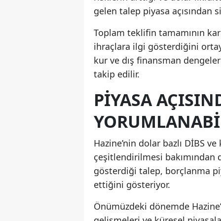
gelen talep piyasa açısından sin
Toplam teklifin tamamının kar
ihraçlara ilgi gösterdiğini ort
kur ve dış finansman dengeler
takip edilir.
PIYASA AÇISIN
YORUMLANABI
Hazine’nin dolar bazlı DİBS ve 
çeşitlendirilmesi bakımından d
gösterdiği talep, borçlanma pi
ettiğini gösteriyor.
Önümüzdeki dönemde Hazine’nin
gelişmeleri ve küresel piyasala