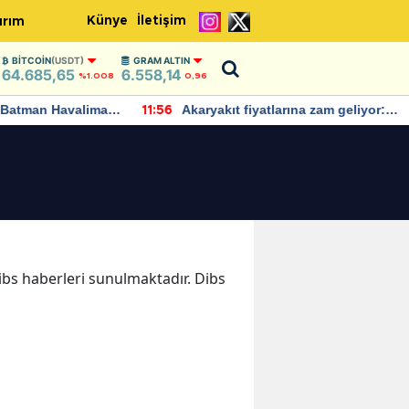
Künye
İletişim
ırım
BITCOIN
(USDT)
GRAM ALTIN
64.685,65
6.558,14
%1.008
0,96
Batman Havalimanı
Akaryakıt fiyatlarına zam geliyor:
11:56
 açıklamalarda
Yeni tarih açıklandı
Dibs haberleri sunulmaktadır. Dibs