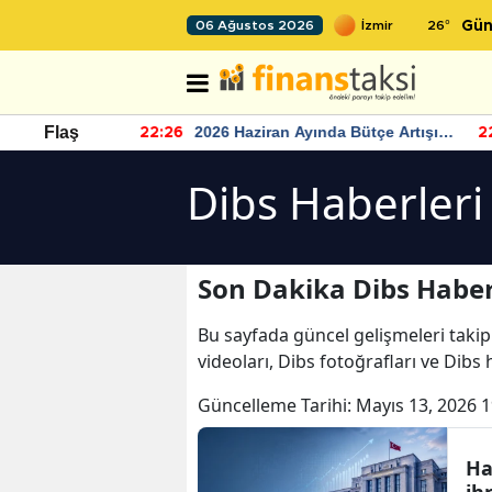
26
°
06 Ağustos 2026
Gün
r seviyesinin
2026 Haziran Ayında Bütçe Artışı
Flaş
22:26
22
Yaşandı
Dibs Haberleri
Son Dakika Dibs Haber
Bu sayfada güncel gelişmeleri takip
videoları, Dibs fotoğrafları ve Dibs
Güncelleme Tarihi:
Mayıs 13, 2026 1
Ha
ih