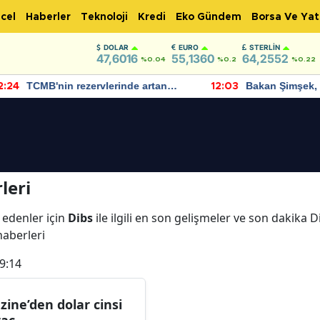
cel
Haberler
Teknoloji
Kredi
Eko Gündem
Borsa Ve Yat
DOLAR
EURO
STERLIN
47,6016
55,1360
64,2552
%0.04
%0.2
%0.22
TCMB'nin rezervlerinde artan
Bakan Şimşek, 
:24
12:03
momentum devam ediyor
için umut verici
bulundu
leri
 edenler için
Dibs
ile ilgili en son gelişmeler ve son dakika 
 haberleri
9:14
zine’den dolar cinsi
raç