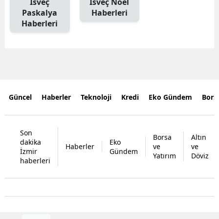
İsveç
İsveç Noel
Paskalya
Haberleri
Haberleri
Güncel
Haberler
Teknoloji
Kredi
Eko Gündem
Bors
Son
Borsa
Altın
dakika
Eko
Haberler
ve
ve
İzmir
Gündem
Yatırım
Döviz
haberleri