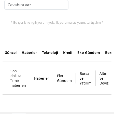
* Bu içerik ile ilgili yorum yok, ilk yorumu siz yazın, tartışalım *
Güncel
Haberler
Teknoloji
Kredi
Eko Gündem
Bors
Son
Borsa
Altın
dakika
Eko
Haberler
ve
ve
İzmir
Gündem
Yatırım
Döviz
haberleri