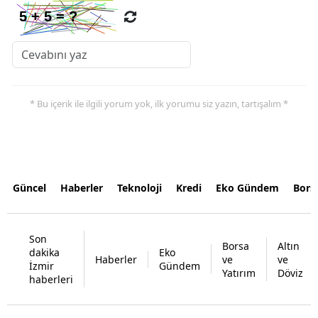
* Bu içerik ile ilgili yorum yok, ilk yorumu siz yazın, tartışalım *
Güncel
Haberler
Teknoloji
Kredi
Eko Gündem
Bors
Son
Borsa
Altın
dakika
Eko
Haberler
ve
ve
İzmir
Gündem
Yatırım
Döviz
haberleri