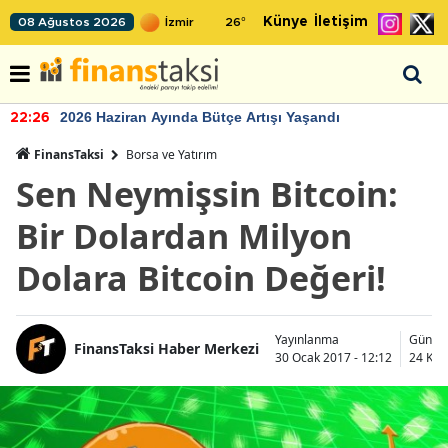
Künye
İletişim
08 Ağustos 2026
26
°
2026 Haziran Ayında Bütçe Artışı Yaşandı
22:26
FinansTaksi
Borsa ve Yatırım
Sen Neymişsin Bitcoin:
Bir Dolardan Milyon
Dolara Bitcoin Değeri!
Yayınlanma
Günce
FinansTaksi Haber Merkezi
30 Ocak 2017 - 12:12
24 Kas