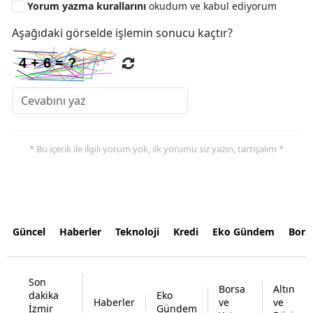
Yorum yazma kurallarını
okudum ve kabul ediyorum
Aşağıdaki görselde işlemin sonucu kaçtır?
* Bu içerik ile ilgili yorum yok, ilk yorumu siz yazın, tartışalım *
Güncel
Haberler
Teknoloji
Kredi
Eko Gündem
Bors
Son
Borsa
Altın
dakika
Eko
Haberler
ve
ve
İzmir
Gündem