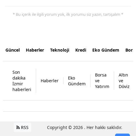
* Bu içerik ile ilgili yorum yok, ilk yorumu siz yazın, tartışalım *
Güncel
Haberler
Teknoloji
Kredi
Eko Gündem
Bors
Son
Borsa
Altın
dakika
Eko
Haberler
ve
ve
İzmir
Gündem
Yatırım
Döviz
haberleri
RSS
Copyright © 2026 . Her hakkı saklıdır.