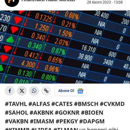
28 Kasım 2023 - 13:08
Abone Ol
#TAVHL #ALFAS #CATES #BMSCH #CVKMD
#SAHOL #AKBNK #GOKNR #BIOEN
#VAKBN #IMASM #PEKGY #DAPGM
#KIMMR #LIDFA #TLMAN
ve benzeri gibi