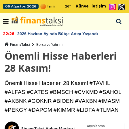
Künye
İletişim
06 Ağustos 2026
26
°
2026 Haziran Ayında Bütçe Artışı Yaşandı
22:26
FinansTaksi
Borsa ve Yatırım
Önemli Hisse Haberleri
28 Kasım!
Önemli Hisse Haberleri 28 Kasım! #TAVHL
#ALFAS #CATES #BMSCH #CVKMD #SAHOL
#AKBNK #GOKNR #BIOEN #VAKBN #IMASM
#PEKGY #DAPGM #KIMMR #LIDFA #TLMAN
Yayınlanma
FinansTaksi Haber Merkezi