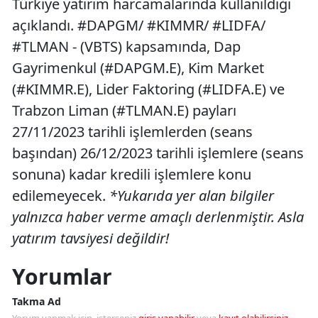
Türkiye yatırım harcamalarında kullanıldığı
açıklandı. #DAPGM/ #KIMMR/ #LIDFA/
#TLMAN - (VBTS) kapsamında, Dap
Gayrimenkul (#DAPGM.E), Kim Market
(#KIMMR.E), Lider Faktoring (#LIDFA.E) ve
Trabzon Liman (#TLMAN.E) payları
27/11/2023 tarihli işlemlerden (seans
başından) 26/12/2023 tarihli işlemlere (seans
sonuna) kadar kredili işlemlere konu
edilemeyecek.
*Yukarıda yer alan bilgiler
yalnızca haber verme amaçlı derlenmiştir. Asla
yatırım tavsiyesi değildir!
Yorumlar
Takma Ad
Yorum yapmak için, isterseniz
giriş yapabilir
veya
kayıt olabilirsiniz
.