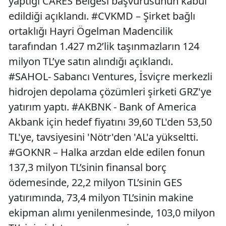
yaptığı CARES Belgesi başvurusunun kabul
edildiği açıklandı. #CVKMD – Şirket bağlı
ortaklığı Hayri Ögelman Madencilik
tarafından 1.427 m2’lik taşınmazların 124
milyon TL’ye satın alındığı açıklandı.
#SAHOL- Sabancı Ventures, İsviçre merkezli
hidrojen depolama çözümleri şirketi GRZ'ye
yatırım yaptı. #AKBNK - Bank of America
Akbank için hedef fiyatını 39,60 TL'den 53,50
TL'ye, tavsiyesini 'Nötr'den 'AL'a yükseltti.
#GOKNR – Halka arzdan elde edilen fonun
137,3 milyon TL’sinin finansal borç
ödemesinde, 22,2 milyon TL’sinin GES
yatırımında, 73,4 milyon TL’sinin makine
ekipman alımı yenilenmesinde, 103,0 milyon