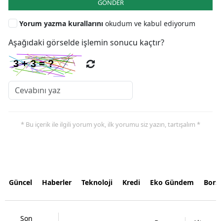
GÖNDER
Yorum yazma kurallarını
okudum ve kabul ediyorum
Aşağıdaki görselde işlemin sonucu kaçtır?
* Bu içerik ile ilgili yorum yok, ilk yorumu siz yazın, tartışalım *
Güncel
Haberler
Teknoloji
Kredi
Eko Gündem
Bors
Son