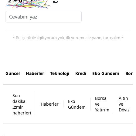
* Bu içerik ile ilgili yorum yok, ilk yorumu siz yazın, tartışalım *
Güncel
Haberler
Teknoloji
Kredi
Eko Gündem
Bors
Son
Borsa
Altın
dakika
Eko
Haberler
ve
ve
İzmir
Gündem
Yatırım
Döviz
haberleri