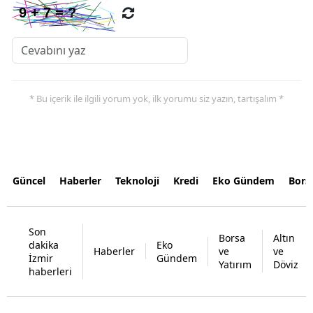
* Bu içerik ile ilgili yorum yok, ilk yorumu siz yazın, tartışalım *
Güncel
Haberler
Teknoloji
Kredi
Eko Gündem
Bors
Son
Borsa
Altın
dakika
Eko
Haberler
ve
ve
İzmir
Gündem
Yatırım
Döviz
haberleri