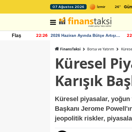
26
°
07 Ağustos 2026
Gün
r seviyesinin
2026 Haziran Ayında Bütçe Artışı
Flaş
22:26
22
Yaşandı
FinansTaksi
Borsa ve Yatırım
Kürese
Küresel Piy
Karışık Baş
Küresel piyasalar, yoğun 
Başkanı Jerome Powell'ın 
jeopolitik riskler, piyasal