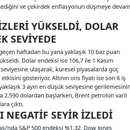
eklediğini ve çekirdek enflasyonun düşmeye deva
IZLERI YÜKSELDI, DOLAR
K SEVIYEDE
zi, geçen haftadan bu yana yaklaşık 10 baz puan
ükseldi. Dolar endeksi ise 106,7 ile 1 Kasım
seviyesine ulaşarak, küresel piyasalarda güç
kisini gösteriyor. Altının ons fiyatı ise son 6 iş
aklaşık 3 ayın en düşük seviyesine gerilemesini
a 2.590 dolardan başlarken, Brent petrolün varil
ara çıktı.
 NEGATIF SEYIR İZLEDI
sı’nda S&P 500 endeksi %1,32, Dow Jones