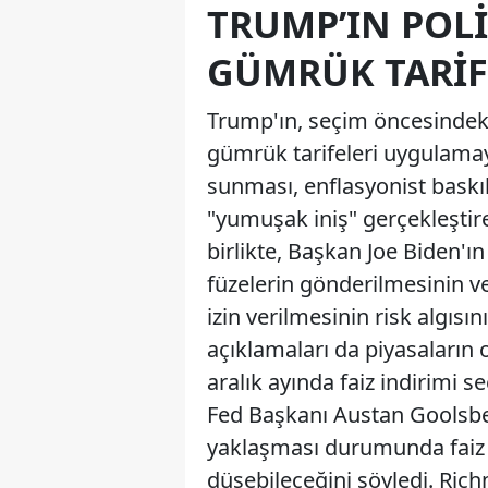
TRUMP’IN POLI
GÜMRÜK TARIFE
Trump'ın, seçim öncesindeki
gümrük tarifeleri uygulamayı
sunması, enflasyonist baskı
"yumuşak iniş" gerçekleştir
birlikte, Başkan Joe Biden'
füzelerin gönderilmesinin v
izin verilmesinin risk algısını
açıklamaları da piyasaların
aralık ayında faiz indirimi
Fed Başkanı Austan Goolsbe
yaklaşması durumunda faiz 
düşebileceğini söyledi. Ri