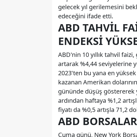
gelecek yıl gerilemesini b
edeceğini ifade etti.
ABD TAHVIL FA
ENDEKSI YÜKSE
ABD'nin 10 yıllık tahvil fai
artarak %4,44 seviyelerine y
2023'ten bu yana en yüksek 
kazanan Amerikan dolarının et
gününde düşüş göstererek y
ardından haftaya %1,2 artışl
fiyatı da %0,5 artışla 71,2 dol
ABD BORSALARI
Cuma günü, New York Borsa