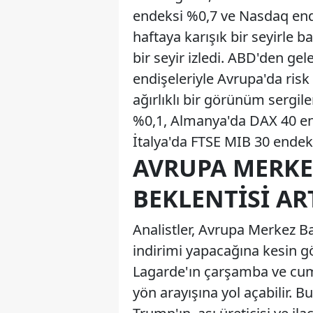
endeksi %0,7 ve Nasdaq ende
haftaya karışık bir seyirle b
bir seyir izledi. ABD'den gel
endişeleriyle Avrupa'da risk
ağırlıklı bir görünüm sergi
%0,1, Almanya'da DAX 40 en
İtalya'da FTSE MIB 30 endek
AVRUPA MERKEZ
BEKLENTISI AR
Analistler, Avrupa Merkez Ba
indirimi yapacağına kesin g
Lagarde'ın çarşamba ve cum
yön arayışına yol açabilir.