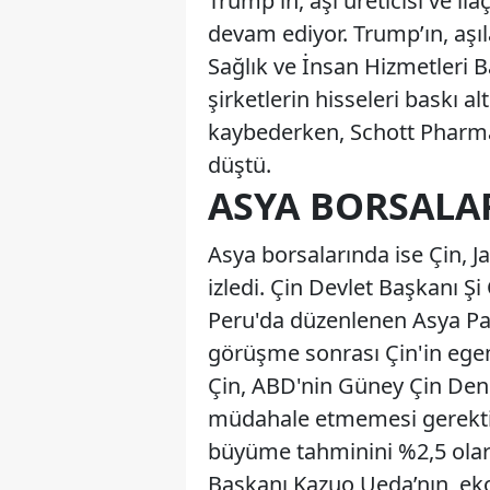
Trump'ın, aşı üreticisi ve ila
devam ediyor. Trump’ın, aşıl
Sağlık ve İnsan Hizmetleri 
şirketlerin hisseleri baskı a
kaybederken, Schott Pharma 
düştü.
ASYA BORSALAR
Asya borsalarında ise Çin, Ja
izledi. Çin Devlet Başkanı Ş
Peru'da düzenlenen Asya Pas
görüşme sonrası Çin'in egeme
Çin, ABD'nin Güney Çin Denizi
müdahale etmemesi gerektiği
büyüme tahminini %2,5 olara
Başkanı Kazuo Ueda’nın, eko