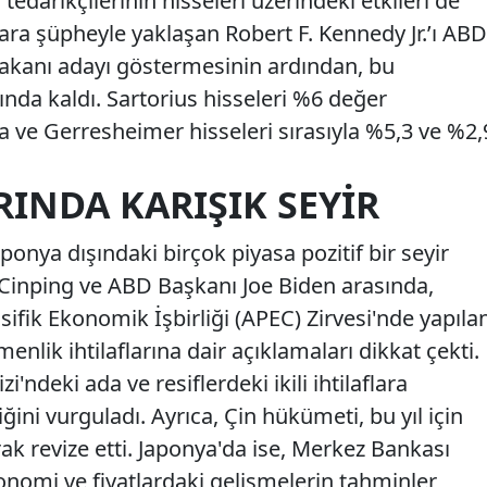
ç tedarikçilerinin hisseleri üzerindeki etkileri de
ara şüpheyle yaklaşan Robert F. Kennedy Jr.’ı ABD
Bakanı adayı göstermesinin ardından, bu
ltında kaldı. Sartorius hisseleri %6 değer
ve Gerresheimer hisseleri sırasıyla %5,3 ve %2,
INDA KARIŞIK SEYIR
ponya dışındaki birçok piyasa pozitif bir seyir
i Cinping ve ABD Başkanı Joe Biden arasında,
ifik Ekonomik İşbirliği (APEC) Zirvesi'nde yapıla
nlik ihtilaflarına dair açıklamaları dikkat çekti.
'ndeki ada ve resiflerdeki ikili ihtilaflara
ni vurguladı. Ayrıca, Çin hükümeti, bu yıl için
k revize etti. Japonya'da ise, Merkez Bankası
nomi ve fiyatlardaki gelişmelerin tahminler