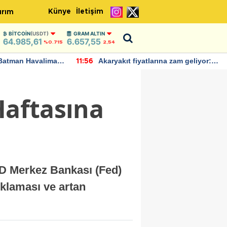
Künye
İletişim
ırım
BITCOIN
(USDT)
GRAM ALTIN
64.985,61
6.657,55
%0.715
2,54
Batman Havalimanı
Akaryakıt fiyatlarına zam geliyor:
11:56
 açıklamalarda
Yeni tarih açıklandı
Haftasına
ABD Merkez Bankası (Fed)
ıklaması ve artan