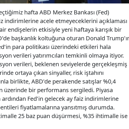
 geçtiğimiz hafta ABD Merkez Bankası (Fed)
z indirimlerine acele etmeyeceklerini açıklaması
air endişelerin etkisiyle yeni haftaya karışık bir
ABD'de başkanlık koltuğuna oturan Donald Trump'ı
d'in para politikası üzerindeki etkileri hala
syon verileri yatırımcıları temkinli olmaya itiyor.
syon verileri, beklenen seviyelerde gerçekleşmiş
rinde ortaya çıkan sinyaller, risk iştahını
la birlikte, ABD'de perakende satışlar %0,4
n üzerinde bir performans sergiledi. Piyasa
n ardından Fed'in gelecek ay faiz indirimlerine
ntileri fiyatlamalarına yansıtmış durumda.
ihtimalle 25 baz puan düşürmesi, %35 ihtimalle ise