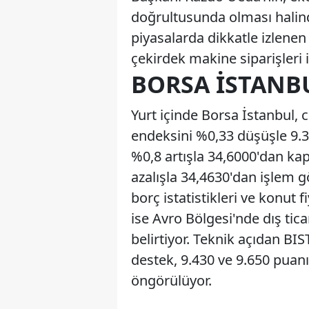
doğrultusunda olması halind
piyasalarda dikkatle izlenen
çekirdek makine siparişleri is
BORSA İSTANBU
Yurt içinde Borsa İstanbul, c
endeksini %0,33 düşüşle 9.
%0,8 artışla 34,6000'dan ka
azalışla 34,4630'dan işlem gö
borç istatistikleri ve konut f
ise Avro Bölgesi'nde dış tica
belirtiyor. Teknik açıdan BI
destek, 9.430 ve 9.650 puanı
öngörülüyor.