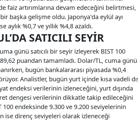
e faiz artırımlarına devam edeceğini belirtmesi,
 bir başka gelişme oldu. Japonya'da eylül ayı
e aylık %0,7 ve yıllık %4,8 azaldı.
L’DA SATICILI SEYIR
uma günü satıcılı bir seyir izleyerek BIST 100
389,62 puandan tamamladı. Dolar/TL, cuma günü
panırken, bugün bankalararası piyasada %0,4
rüyor. Analistler, bugün yurt içinde kısa vadeli dı
iyat endeksi verilerinin izleneceğini, yurt dışında
ret dengesi verilerinin dikkatle takip edileceğini
ST 100 endeksinde 9.300 ve 9.200 seviyelerinin
n ise direnç seviyeleri olarak izleneceği