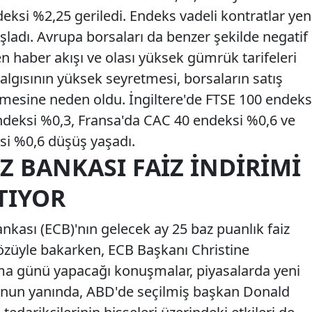
ksi %2,25 geriledi. Endeks vadeli kontratlar yen
aşladı. Avrupa borsaları da benzer şekilde negatif
en haber akışı ve olası yüksek gümrük tarifeleri
 algısının yüksek seyretmesi, borsaların satış
lemesine neden oldu. İngiltere'de FTSE 100 endeks
deksi %0,3, Fransa'da CAC 40 endeksi %0,6 ve
si %0,6 düşüş yaşadı.
 BANKASI FAIZ İNDIRIMI
TIYOR
nkası (ECB)'nın gelecek ay 25 baz puanlık faiz
özüyle bakarken, ECB Başkanı Christine
a günü yapacağı konuşmalar, piyasalarda yeni
 Bunun yanında, ABD'de seçilmiş başkan Donald