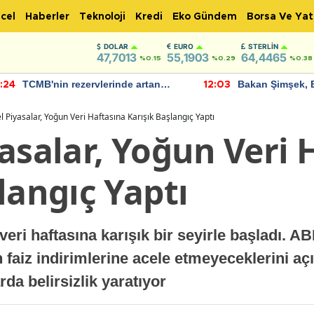
cel
Haberler
Teknoloji
Kredi
Eko Gündem
Borsa Ve Yat
DOLAR
EURO
STERLIN
47,7013
55,1903
64,4465
%0.15
%0.29
%0.38
TCMB'nin rezervlerinde artan
Bakan Şimşek, 
:24
12:03
momentum devam ediyor
için umut verici
bulundu
l Piyasalar, Yoğun Veri Haftasına Karışık Başlangıç Yaptı
asalar, Yoğun Veri 
langıç Yaptı
veri haftasına karışık bir seyirle başladı. 
faiz indirimlerine acele etmeyeceklerini aç
arda belirsizlik yaratıyor