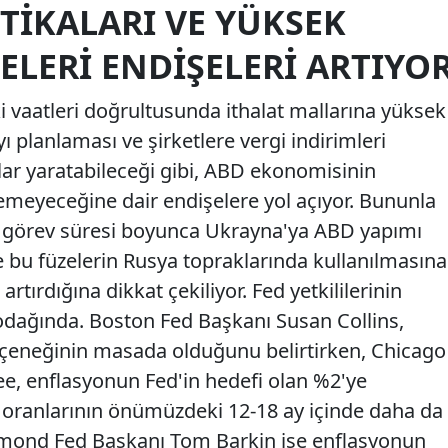
TIKALARI VE YÜKSEK
LERI ENDIŞELERI ARTIYO
 vaatleri doğrultusunda ithalat mallarına yüksek
 planlaması ve şirketlere vergi indirimleri
lar yaratabileceği gibi, ABD ekonomisinin
emeyeceğine dair endişelere yol açıyor. Bununla
ın görev süresi boyunca Ukrayna'ya ABD yapımı
e bu füzelerin Rusya topraklarında kullanılmasına
 artırdığına dikkat çekiliyor. Fed yetkililerinin
 odağında. Boston Fed Başkanı Susan Collins,
 seçeneğinin masada olduğunu belirtirken, Chicago
e, enflasyonun Fed'in hedefi olan %2'ye
oranlarının önümüzdeki 12-18 ay içinde daha da
chmond Fed Başkanı Tom Barkin ise enflasyonun