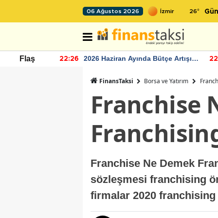
26
°
06 Ağustos 2026
Gün
r seviyesinin
2026 Haziran Ayında Bütçe Artışı
Flaş
22:26
22
Yaşandı
FinansTaksi
Borsa ve Yatırım
Franch
Franchise 
Franchising
Franchise Ne Demek Franc
sözleşmesi franchising ör
firmalar 2020 franchising