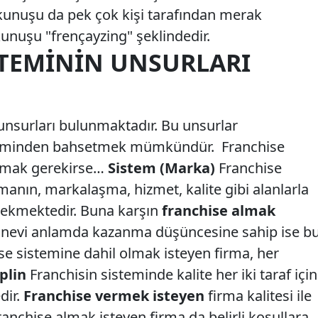
kunuşu da pek çok kişi tarafından merak
kunuşu "frençayzing" şeklindedir.
STEMININ UNSURLARI
 unsurları bulunmaktadır. Bu unsurlar
teminden bahsetmek mümkündür. Franchise
lamak gerekirse…
Sistem (Marka)
Franchise
rmanın, markalaşma, hizmet, kalite gibi alanlarla
rekmektedir. Buna karşın
franchise almak
evi anlamda kazanma düşüncesine sahip ise b
ise sistemine dahil olmak isteyen firma, her
plin
Franchisin sisteminde kalite her iki taraf için
ir.
Franchise vermek isteyen
firma kalitesi ile
ranchise almak isteyen firma da belirli koşullara