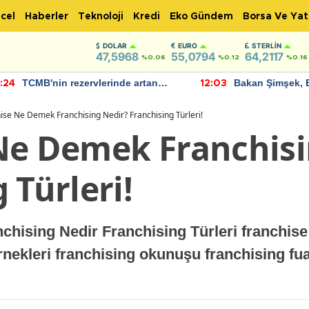
cel
Haberler
Teknoloji
Kredi
Eko Gündem
Borsa Ve Yat
DOLAR
EURO
STERLIN
47,5968
55,0794
64,2117
%0.06
%0.12
%0.16
TCMB'nin rezervlerinde artan
Bakan Şimşek, 
:24
12:03
momentum devam ediyor
için umut verici
bulundu
ise Ne Demek Franchising Nedir? Franchising Türleri!
Ne Demek Franchisi
 Türleri!
hising Nedir Franchising Türleri franchise 
nekleri franchising okunuşu franchising fua