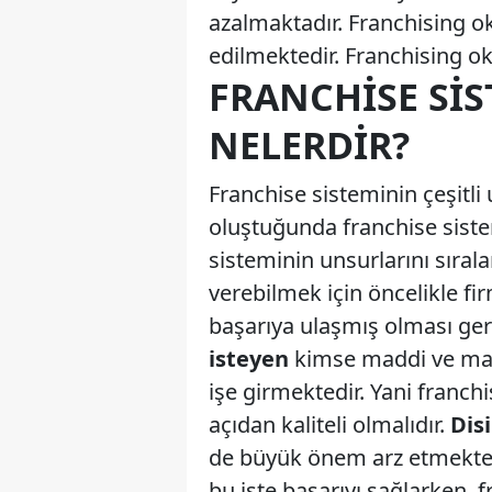
azalmaktadır. Franchising o
edilmektedir. Franchising o
FRANCHISE SI
NELERDIR?
Franchise sisteminin çeşitli
oluştuğunda franchise sis
sisteminin unsurlarını sıra
verebilmek için öncelikle fi
başarıya ulaşmış olması ge
isteyen
kimse maddi ve man
işe girmektedir. Yani franch
açıdan kaliteli olmalıdır.
Disi
de büyük önem arz etmekted
bu işte başarıyı sağlarken, f