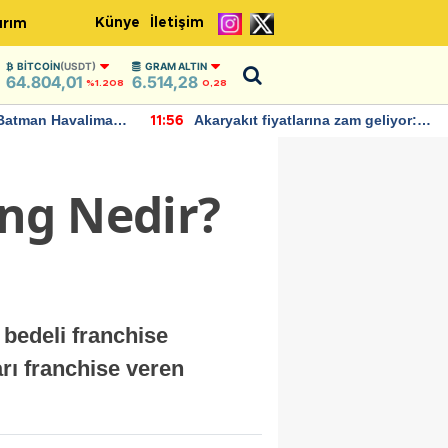
Künye
İletişim
ırım
BITCOIN
(USDT)
GRAM ALTIN
64.804,01
6.514,28
%1.208
0,28
Batman Havalimanı
Akaryakıt fiyatlarına zam geliyor:
11:56
 açıklamalarda
Yeni tarih açıklandı
ng Nedir?
bedeli franchise
rı franchise veren