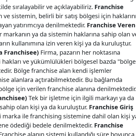
lde sıralayabilir ve açıklayabiliriz.
Franchise
ve sistemin, belirli bir satış bölgesi için hakların
layan yatırımcıya denilmektedir.
Franchise Veren
r markanın ya da sistemin haklarına sahip olan v
rın kullanımına izin veren kişi ya da kuruluştur.
a Franchisee)
Firma, pazarın her noktasına
 hakları ve yükümlülükleri bölgesel bazda "bölge
dir. Bölge franchise alan kendi işlemler
hise alanlara açtırabilmektedir. Bu bağlamda
 bölge için verilen franchise alanına denilmektedir
ranchisee)
Tek bir işletme için ilgili markayı ya da
ahip olan kişi ya da kuruluştur.
Franchise Giriş
li marka ile franchising sistemine dahil olan kişi y
ene ödediği bedele denilmektedir.
Franchise
Franchise alanın sistemi kullandığı süre boyunca