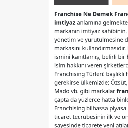
Franchise Ne Demek Franc
imtiyaz
anlamına gelmekte
markanın imtiyaz sahibinin, b
yönetim ve yürütülmesine de
markasını kullandırmasıdır. 
ismini kanıtlamış, belirli bi
isim hakkını veren şirketle
Franchising Türleri! başlıkl
gerekirse ülkemizde; Özsüt
Mado vb. gibi markalar
fra
çapta da yüzlerce hatta binl
Franchising bilhassa piyasa 
ticaret tecrübesinin ilk ve ö
sayesinde ticarete yeni atıla