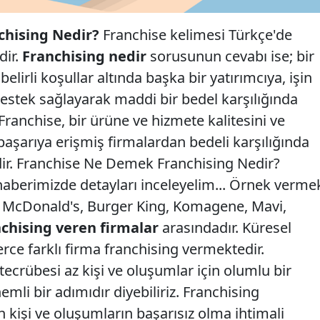
hising Nedir?
Franchise kelimesi Türkçe'de
dir.
Franchising nedir
sorusunun cevabı ise; bir
elirli koşullar altında başka bir yatırımcıya, işin
stek sağlayarak maddi bir bedel karşılığında
Franchise, bir ürüne ve hizmete kalitesini ve
r başarıya erişmiş firmalardan bedeli karşılığında
rdir. Franchise Ne Demek Franchising Nedir?
ı haberimizde detayları inceleyelim... Örnek verme
, McDonald's, Burger King, Komagene, Mavi,
nchising veren firmalar
arasındadır. Küresel
erce farklı firma franchising vermektedir.
tecrübesi az kişi ve oluşumlar için olumlu bir
nemli bir adımıdır diyebiliriz. Franchising
n kişi ve oluşumların başarısız olma ihtimali