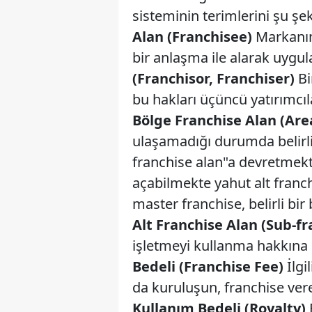
sisteminin terimlerini şu şeki
Alan (Franchisee)
Markanın 
bir anlaşma ile alarak uygu
(Franchisor, Franchiser)
Bi
bu hakları üçüncü yatırımcıla
Bölge Franchise Alan (Are
ulaşamadığı durumda belirli
franchise alan"a devretmekte
açabilmekte yahut alt franc
master franchise, belirli bir
Alt Franchise Alan (Sub-f
işletmeyi kullanma hakkına s
Bedeli (Franchise Fee)
İlgi
da kuruluşun, franchise ver
Kullanım Bedeli (Royalty)