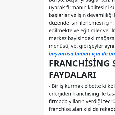
uyarak firmanın kalitesini s
başlarlar ve işin devamlılığı i
düzende işin ilerlemesi için,
edilmekte ve eğitimler veril
merkez bayisindeki mağaza d
menüsü, vb. gibi şeyler aynı
başvurusu haberi için de bu
FRANCHISING 
FAYDALARI
- Bir iş kurmak elbette ki k
enerjiden franchising ile ta
firmada yılların verdiği tec
franchise alan kişi de rekab