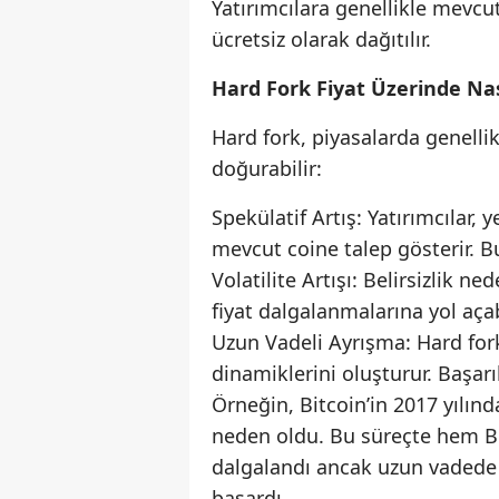
Yatırımcılara genellikle mevcut 
ücretsiz olarak dağıtılır.
Hard Fork Fiyat Üzerinde Nas
Hard fork, piyasalarda genellikle
doğurabilir:
Spekülatif Artış: Yatırımcılar,
mevcut coine talep gösterir. Bu
Volatilite Artışı: Belirsizlik ne
fiyat dalgalanmalarına yol açabi
Uzun Vadeli Ayrışma: Hard fork
dinamiklerini oluşturur. Başarıl
Örneğin, Bitcoin’in 2017 yılınd
neden oldu. Bu süreçte hem Bit
dalgalandı ancak uzun vadede i
başardı.