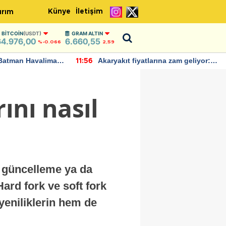
Künye
İletişim
ırım
BITCOIN
(USDT)
GRAM ALTIN
64.976,00
6.660,55
%-0.066
2,59
Batman Havalimanı
Akaryakıt fiyatlarına zam geliyor:
11:56
 açıklamalarda
Yeni tarih açıklandı
ını nasıl
r güncelleme ya da
Hard fork ve soft fork
yeniliklerin hem de