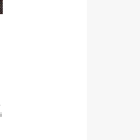
m
r
i