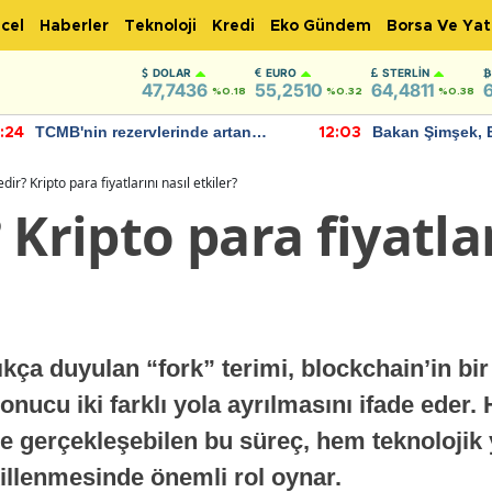
cel
Haberler
Teknoloji
Kredi
Eko Gündem
Borsa Ve Yat
DOLAR
EURO
STERLIN
47,7436
55,2510
64,4811
%0.18
%0.32
%0.38
TCMB'nin rezervlerinde artan
Bakan Şimşek, 
:24
12:03
momentum devam ediyor
için umut verici
bulundu
dir? Kripto para fiyatlarını nasıl etkiler?
 Kripto para fiyatlar
kça duyulan “fork” terimi, blockchain’in bi
onucu iki farklı yola ayrılmasını ifade eder. 
rde gerçekleşebilen bu süreç, hem teknolojik 
illenmesinde önemli rol oynar.