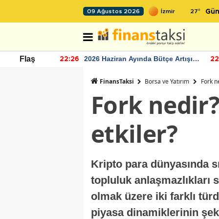
27
°
09 Ağustos 2026
Gün
r seviyesinin
2026 Haziran Ayında Bütçe Artışı
Flaş
22:26
22
Yaşandı
FinansTaksi
Borsa ve Yatırım
Fork ne
Fork nedir?
etkiler?
Kripto para dünyasında sı
topluluk anlaşmazlıkları s
olmak üzere iki farklı tü
piyasa dinamiklerinin şek