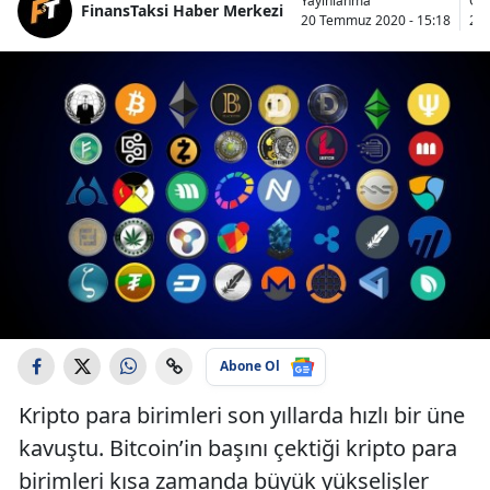
Yayınlanma
Gü
FinansTaksi Haber Merkezi
20 Temmuz 2020 - 15:18
21 
Abone Ol
Kripto para birimleri son yıllarda hızlı bir üne
kavuştu. Bitcoin’in başını çektiği kripto para
birimleri kısa zamanda büyük yükselişler