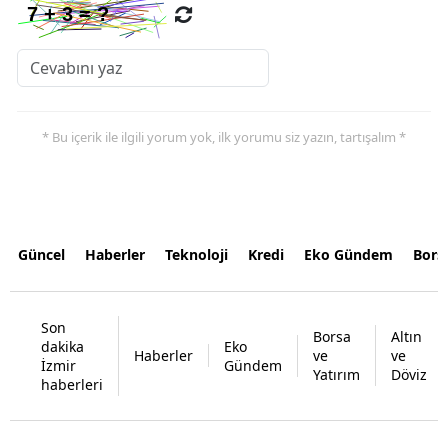
* Bu içerik ile ilgili yorum yok, ilk yorumu siz yazın, tartışalım *
Güncel
Haberler
Teknoloji
Kredi
Eko Gündem
Bors
Son
Borsa
Altın
dakika
Eko
Haberler
ve
ve
İzmir
Gündem
Yatırım
Döviz
haberleri