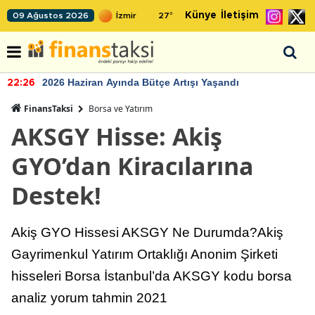
Künye
İletişim
09 Ağustos 2026
27
°
2026 Haziran Ayında Bütçe Artışı Yaşandı
22:26
FinansTaksi
Borsa ve Yatırım
AKSGY Hisse: Akiş
GYO’dan Kiracılarına
Destek!
Akiş GYO Hissesi AKSGY Ne Durumda?Akiş
Gayrimenkul Yatırım Ortaklığı Anonim Şirketi
hisseleri Borsa İstanbul’da AKSGY kodu borsa
analiz yorum tahmin 2021