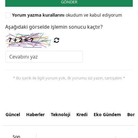
GÖNDER
Yorum yazma kurallarını
okudum ve kabul ediyorum
Aşağıdaki görselde işlemin sonucu kaçtır?
* Bu içerik ile ilgili yorum yok, ilk yorumu siz yazın, tartışalım *
Güncel
Haberler
Teknoloji
Kredi
Eko Gündem
Bors
Son