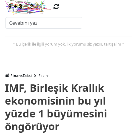
* Bu içerik ile ilgili yorum yok, ilk yorumu siz yazın, tartışalım *
FinansTaksi
Finans
IMF, Birleşik Krallık
ekonomisinin bu yıl
yüzde 1 büyümesini
öngörüyor