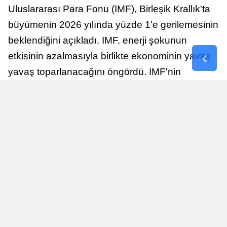
Uluslararası Para Fonu (IMF), Birleşik Krallık'ta
büyümenin 2026 yılında yüzde 1'e gerilemesinin
beklendiğini açıkladı. IMF, enerji şokunun
etkisinin azalmasıyla birlikte ekonominin yavaş
yavaş toparlanacağını öngördü. IMF'nin
raporuna göre, Birleşik Krallık ekonomisi,
sonraki yıllarda istikrarlı bir toparlanma süreci
yaşayabilir.
Yayınlanma
Nur Duman
16 Temmuz 2026 - 22:37