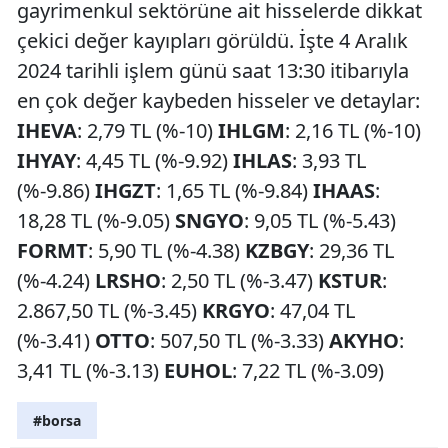
gayrimenkul sektörüne ait hisselerde dikkat
çekici değer kayıpları görüldü. İşte 4 Aralık
2024 tarihli işlem günü saat 13:30 itibarıyla
en çok değer kaybeden hisseler ve detaylar:
IHEVA
: 2,79 TL (%-10)
IHLGM
: 2,16 TL (%-10)
IHYAY
: 4,45 TL (%-9.92)
IHLAS
: 3,93 TL
(%-9.86)
IHGZT
: 1,65 TL (%-9.84)
IHAAS
:
18,28 TL (%-9.05)
SNGYO
: 9,05 TL (%-5.43)
FORMT
: 5,90 TL (%-4.38)
KZBGY
: 29,36 TL
(%-4.24)
LRSHO
: 2,50 TL (%-3.47)
KSTUR
:
2.867,50 TL (%-3.45)
KRGYO
: 47,04 TL
(%-3.41)
OTTO
: 507,50 TL (%-3.33)
AKYHO
:
3,41 TL (%-3.13)
EUHOL
: 7,22 TL (%-3.09)
#borsa