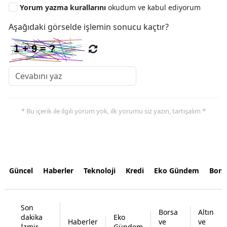
Yorum yazma kurallarını
okudum ve kabul ediyorum
Aşağıdaki görselde işlemin sonucu kaçtır?
* Bu içerik ile ilgili yorum yok, ilk yorumu siz yazın, tartışalım *
Güncel
Haberler
Teknoloji
Kredi
Eko Gündem
Bors
Son
Borsa
Altın
dakika
Eko
Haberler
ve
ve
İzmir
Gündem