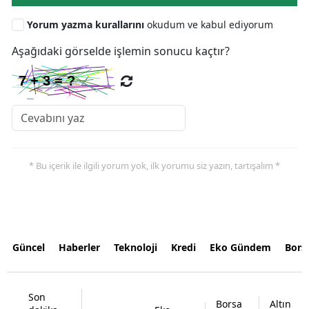
Yorum yazma kurallarını
okudum ve kabul ediyorum
Aşağıdaki görselde işlemin sonucu kaçtır?
* Bu içerik ile ilgili yorum yok, ilk yorumu siz yazın, tartışalım *
Güncel
Haberler
Teknoloji
Kredi
Eko Gündem
Bors
Son
Borsa
Altın