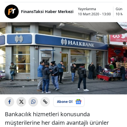
Yayınlanma
Günce
FinansTaksi Haber Merkezi
10 Mart 2020 - 13:00
10 Mar
Abone Ol
Bankacılık hizmetleri konusunda
müşterilerine her daim avantajlı ürünler