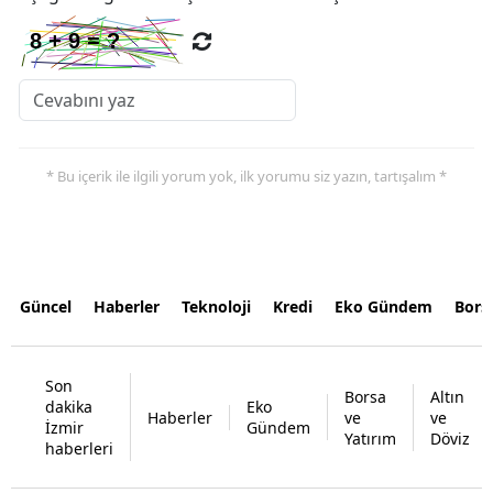
* Bu içerik ile ilgili yorum yok, ilk yorumu siz yazın, tartışalım *
Güncel
Haberler
Teknoloji
Kredi
Eko Gündem
Bors
Son
Borsa
Altın
dakika
Eko
Haberler
ve
ve
İzmir
Gündem
Yatırım
Döviz
haberleri