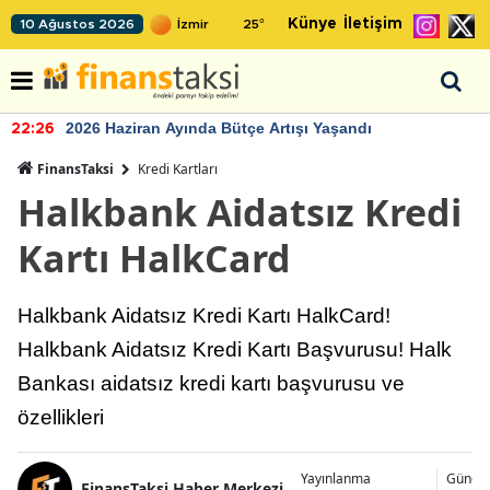
Künye
İletişim
10 Ağustos 2026
25
°
2026 Haziran Ayında Bütçe Artışı Yaşandı
22:26
FinansTaksi
Kredi Kartları
Halkbank Aidatsız Kredi
Kartı HalkCard
Halkbank Aidatsız Kredi Kartı HalkCard!
Halkbank Aidatsız Kredi Kartı Başvurusu! Halk
Bankası aidatsız kredi kartı başvurusu ve
özellikleri
Yayınlanma
Günce
FinansTaksi Haber Merkezi