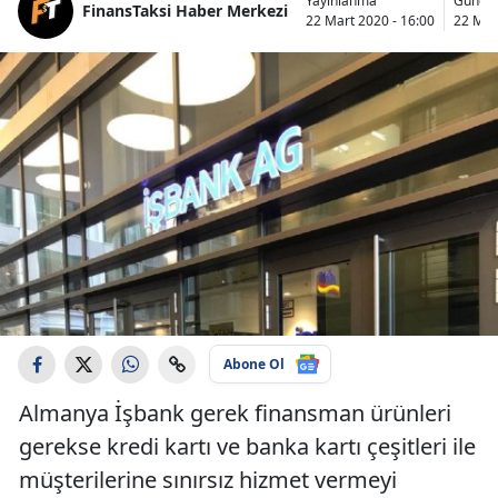
Yayınlanma
Günce
FinansTaksi Haber Merkezi
22 Mart 2020 - 16:00
22 Mar
Abone Ol
Almanya İşbank gerek finansman ürünleri
gerekse kredi kartı ve banka kartı çeşitleri ile
müşterilerine sınırsız hizmet vermeyi