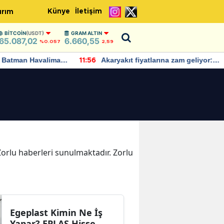
Künye
İletişim
ırım
BITCOIN
(USDT)
GRAM ALTIN
65.087,02
6.660,55
%0.057
2,59
Batman Havalimanı
Akaryakıt fiyatlarına zam geliyor:
11:56
 açıklamalarda
Yeni tarih açıklandı
 Zorlu haberleri sunulmaktadır. Zorlu
Egeplast Kimin Ne İş
Yapar? EPLAS Hisse