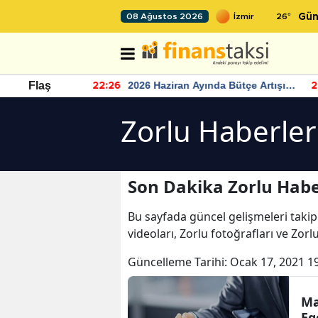
26
°
08 Ağustos 2026
Gün
r seviyesinin
2026 Haziran Ayında Bütçe Artışı
Flaş
22:26
22
Yaşandı
Zorlu Haberler
Son Dakika Zorlu Habe
Bu sayfada güncel gelişmeleri takip
videoları, Zorlu fotoğrafları ve Zorl
Güncelleme Tarihi:
Ocak 17, 2021 1
Ma
Eg