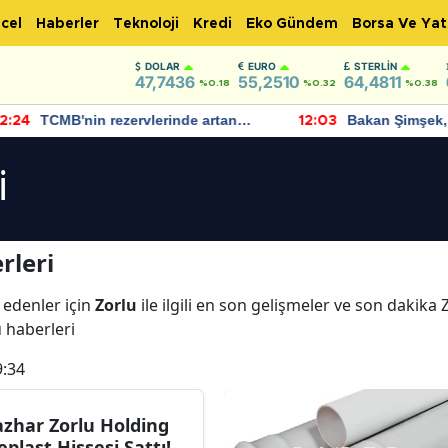
cel
Haberler
Teknoloji
Kredi
Eko Gündem
Borsa Ve Yat
DOLAR
EURO
STERLIN
47,7436
55,2510
64,4811
%0.18
%0.32
%0.38
TCMB'nin rezervlerinde artan
Bakan Şimşek, 
:24
12:03
momentum devam ediyor
için umut verici
bulundu
i
rleri
 edenler için
Zorlu
ile ilgili en son gelişmeler ve son dakika
u haberleri
9:34
zhar Zorlu Holding
eplast Hissesi Sattı!