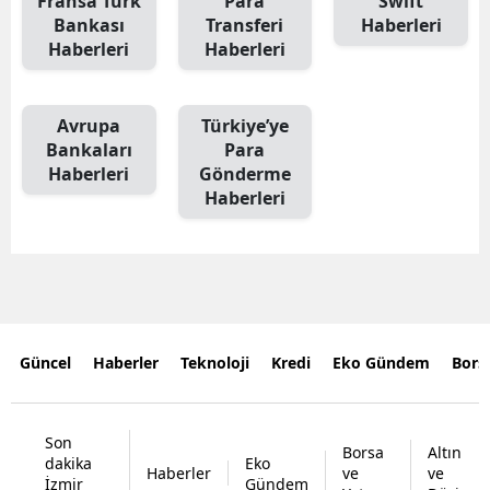
Fransa Türk
Para
Swıft
Bankası
Transferi
Haberleri
Haberleri
Haberleri
Avrupa
Türkiye’ye
Bankaları
Para
Haberleri
Gönderme
Haberleri
Güncel
Haberler
Teknoloji
Kredi
Eko Gündem
Bors
Son
Borsa
Altın
dakika
Eko
Haberler
ve
ve
İzmir
Gündem