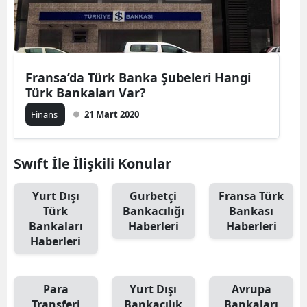
Fransa’da Türk Banka Şubeleri Hangi
Türk Bankaları Var?
Finans
21 Mart 2020
Swıft İle İlişkili Konular
Yurt Dışı
Gurbetçi
Fransa Türk
Türk
Bankacılığı
Bankası
Bankaları
Haberleri
Haberleri
Haberleri
Para
Yurt Dışı
Avrupa
Transferi
Bankacılık
Bankaları