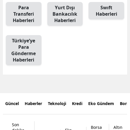
Para
Yurt Dışı
Swıft
Transferi
Bankacılık
Haberleri
Haberleri
Haberleri
Türkiye’ye
Para
Gönderme
Haberleri
Güncel
Haberler
Teknoloji
Kredi
Eko Gündem
Bors
Son
Borsa
Altın