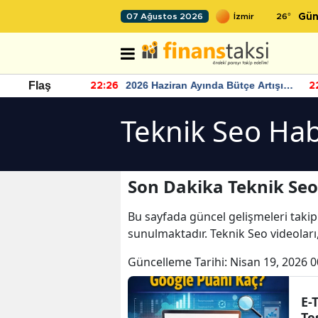
26
°
07 Ağustos 2026
Gün
r seviyesinin
2026 Haziran Ayında Bütçe Artışı
Flaş
22:26
22
Yaşandı
Teknik Seo Hab
Son Dakika Teknik Seo
Bu sayfada güncel gelişmeleri takip
sunulmaktadır. Teknik Seo videoları
Güncelleme Tarihi:
Nisan 19, 2026 0
E-
Te