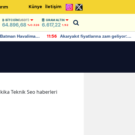
Künye
İletişim
ırım
BITCOIN
(USDT)
GRAM ALTIN
64.896,68
6.617,22
%0.326
1,92
Batman Havalimanı
Akaryakıt fiyatlarına zam geliyor:
11:56
 açıklamalarda
Yeni tarih açıklandı
dakika Teknik Seo haberleri