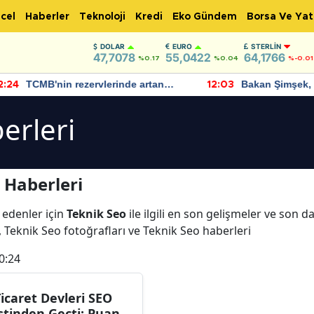
cel
Haberler
Teknoloji
Kredi
Eko Gündem
Borsa Ve Yat
DOLAR
EURO
STERLIN
47,7078
55,0422
64,1766
%0.17
%0.04
%-0.01
TCMB'nin rezervlerinde artan
Bakan Şimşek, 
:24
12:03
momentum devam ediyor
için umut verici
bulundu
erleri
 Haberleri
 edenler için
Teknik Seo
ile ilgili en son gelişmeler ve son 
, Teknik Seo fotoğrafları ve Teknik Seo haberleri
0:24
Ticaret Devleri SEO
stinden Geçti: Puan