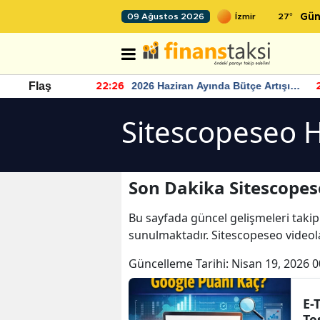
27
°
09 Ağustos 2026
Gün
r seviyesinin
2026 Haziran Ayında Bütçe Artışı
Flaş
22:26
22
Yaşandı
Sitescopeseo H
Son Dakika Sitescopes
Bu sayfada güncel gelişmeleri takip
sunulmaktadır. Sitescopeseo videola
Güncelleme Tarihi:
Nisan 19, 2026 0
E-
Te