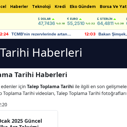
cel
Haberler
Teknoloji
Kredi
Eko Gündem
Borsa Ve Yat
DOLAR
EURO
STERLIN
47,7436
55,2510
64,4811
%0.18
%0.32
%0.38
TCMB'nin rezervlerinde artan
Bakan Şimşek, 
:24
12:03
momentum devam ediyor
için umut verici
bulundu
Tarihi Haberleri
ama Tarihi Haberleri
 edenler için
Talep Toplama Tarihi
ile ilgili en son gelişme
p Toplama Tarihi videoları, Talep Toplama Tarihi fotoğraflar
2:20
Ocak 2025 Güncel
lka Arz Takvimi