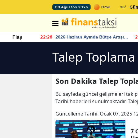
26
°
08 Ağustos 2026
Gün
r seviyesinin
2026 Haziran Ayında Bütçe Artışı
Flaş
22:26
22
Yaşandı
Talep Toplama 
Son Dakika Talep Topl
Bu sayfada güncel gelişmeleri takip
Tarihi haberleri sunulmaktadır. Tale
Güncelleme Tarihi:
Ocak 07, 2025 1
7 
Ha