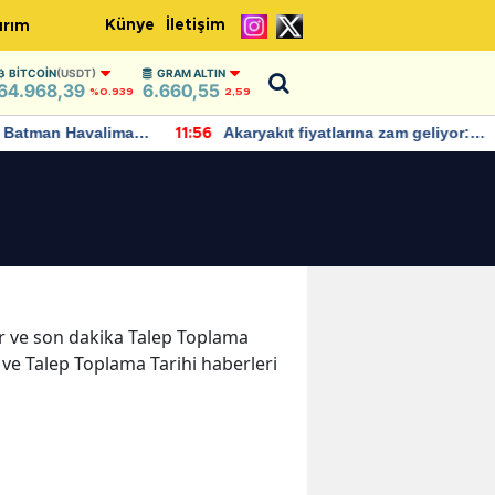
Künye
İletişim
ırım
BITCOIN
(USDT)
GRAM ALTIN
64.968,39
6.660,55
%0.939
2,59
Batman Havalimanı
Akaryakıt fiyatlarına zam geliyor:
11:56
 açıklamalarda
Yeni tarih açıklandı
ler ve son dakika Talep Toplama
ı ve Talep Toplama Tarihi haberleri