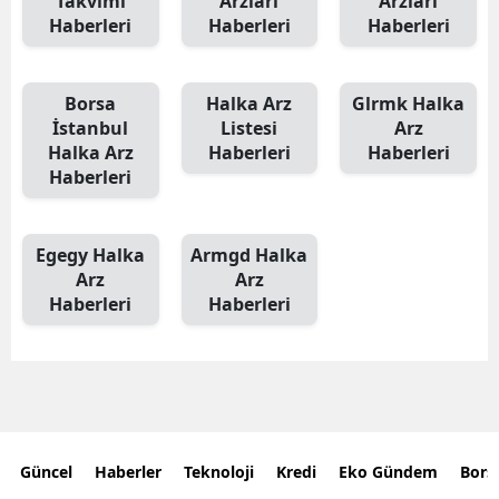
Takvimi
Arzları
Arzları
Haberleri
Haberleri
Haberleri
Borsa
Halka Arz
Glrmk Halka
İstanbul
Listesi
Arz
Halka Arz
Haberleri
Haberleri
Haberleri
Egegy Halka
Armgd Halka
Arz
Arz
Haberleri
Haberleri
Güncel
Haberler
Teknoloji
Kredi
Eko Gündem
Bors