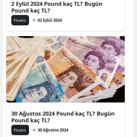
2 Eylül 2024 Pound kaç TL? Bugün
Pound kaç TL?
Finans
02 Eylül 2024
30 Ağustos 2024 Pound kaç TL? Bugün
Pound kaç TL?
Finans
30 Ağustos 2024