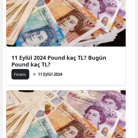
11 Eylül 2024 Pound kaç TL? Bugün
Pound kaç TL?
Finans
11 Eylül 2024