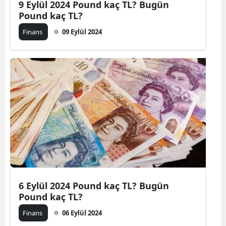
9 Eylül 2024 Pound kaç TL? Bugün
Pound kaç TL?
Finans
09 Eylül 2024
6 Eylül 2024 Pound kaç TL? Bugün
Pound kaç TL?
Finans
06 Eylül 2024