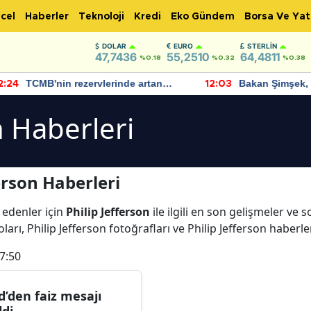
cel
Haberler
Teknoloji
Kredi
Eko Gündem
Borsa Ve Yat
DOLAR
EURO
STERLIN
47,7436
55,2510
64,4811
%0.18
%0.32
%0.38
TCMB'nin rezervlerinde artan
Bakan Şimşek, 
:24
12:03
momentum devam ediyor
için umut verici
bulundu
n Haberleri
erson Haberleri
 edenler için
Philip Jefferson
ile ilgili en son gelişmeler ve 
ları, Philip Jefferson fotoğrafları ve Philip Jefferson haberle
7:50
d’den faiz mesajı
ldi