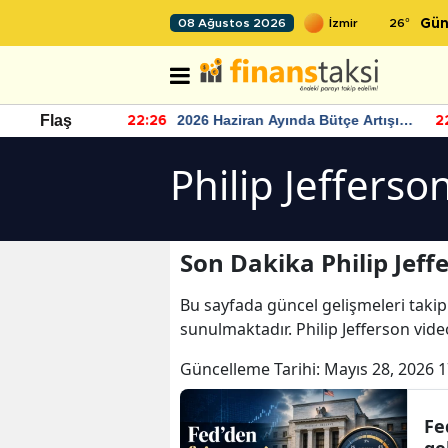
26
°
08 Ağustos 2026
Gün
r seviyesinin
2026 Haziran Ayında Bütçe Artışı
Flaş
22:26
22
Yaşandı
Philip Jefferso
Son Dakika Philip Jeff
Bu sayfada güncel gelişmeleri takip
sunulmaktadır. Philip Jefferson video
Güncelleme Tarihi:
Mayıs 28, 2026 1
Fe
ge