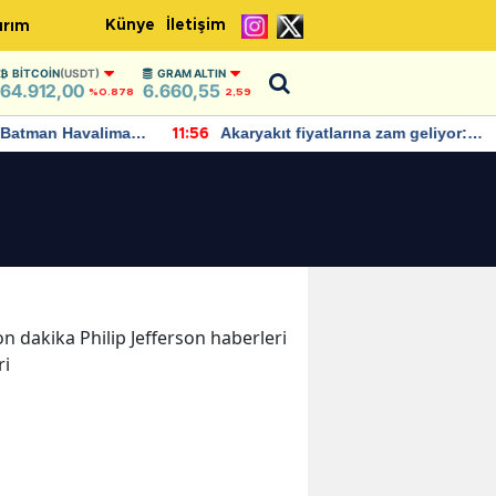
Künye
İletişim
ırım
BITCOIN
(USDT)
GRAM ALTIN
64.912,00
6.660,55
%0.878
2,59
Batman Havalimanı
Akaryakıt fiyatlarına zam geliyor:
11:56
 açıklamalarda
Yeni tarih açıklandı
son dakika Philip Jefferson haberleri
ri