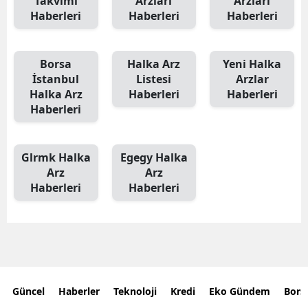
Takvimi
Arzları
Arzları
Haberleri
Haberleri
Haberleri
Borsa
Halka Arz
Yeni Halka
İstanbul
Listesi
Arzlar
Halka Arz
Haberleri
Haberleri
Haberleri
Glrmk Halka
Egegy Halka
Arz
Arz
Haberleri
Haberleri
Güncel
Haberler
Teknoloji
Kredi
Eko Gündem
Bors