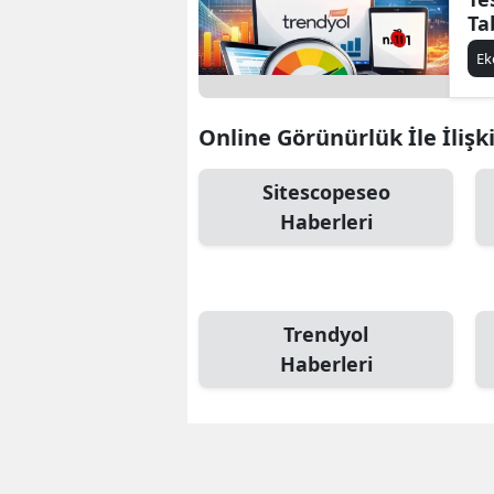
Ta
E
Online Görünürlük İle İlişk
Sitescopeseo
Haberleri
Trendyol
Haberleri