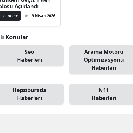
blosu Açıklandı
ko Gündem
19 Nisan 2026
ili Konular
Seo
Arama Motoru
Haberleri
Optimizasyonu
Haberleri
Hepsiburada
N11
Haberleri
Haberleri