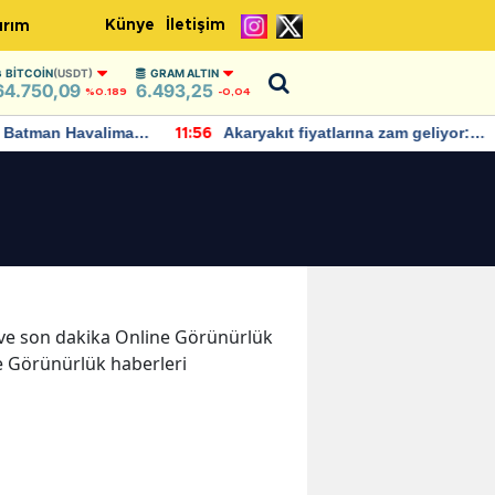
Künye
İletişim
ırım
BITCOIN
(USDT)
GRAM ALTIN
64.750,09
6.493,25
%0.189
-0,04
Batman Havalimanı
Akaryakıt fiyatlarına zam geliyor:
11:56
 açıklamalarda
Yeni tarih açıklandı
er ve son dakika Online Görünürlük
ne Görünürlük haberleri