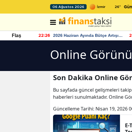
26
°
06 Ağustos 2026
Gün
r seviyesinin
2026 Haziran Ayında Bütçe Artışı
Flaş
22:26
22
Yaşandı
Online Görünü
Son Dakika Online Gör
Bu sayfada güncel gelişmeleri takip
haberleri sunulmaktadır. Online Gö
Güncelleme Tarihi:
Nisan 19, 2026 0
E-
Te