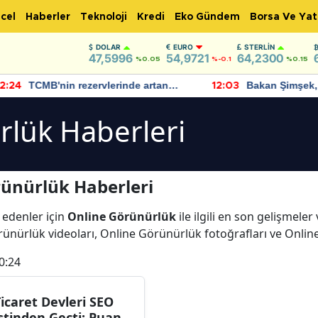
cel
Haberler
Teknoloji
Kredi
Eko Gündem
Borsa Ve Yat
DOLAR
EURO
STERLIN
47,5996
54,9721
64,2300
%0.05
%-0.1
%0.15
TCMB'nin rezervlerinde artan
Bakan Şimşek, 
:24
12:03
momentum devam ediyor
için umut verici
bulundu
rlük Haberleri
ünürlük Haberleri
 edenler için
Online Görünürlük
ile ilgili en son gelişmel
rünürlük videoları, Online Görünürlük fotoğrafları ve Onli
0:24
Ticaret Devleri SEO
stinden Geçti: Puan