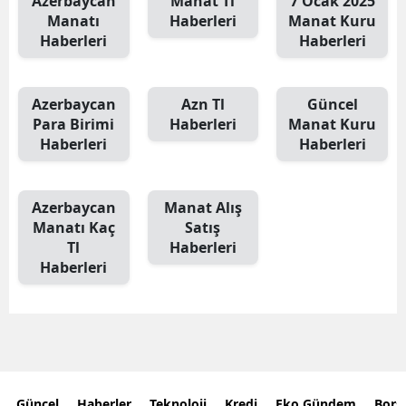
Azerbaycan
Manat Tl
7 Ocak 2025
Manatı
Haberleri
Manat Kuru
Haberleri
Haberleri
Azerbaycan
Azn Tl
Güncel
Para Birimi
Haberleri
Manat Kuru
Haberleri
Haberleri
Azerbaycan
Manat Alış
Manatı Kaç
Satış
Tl
Haberleri
Haberleri
Güncel
Haberler
Teknoloji
Kredi
Eko Gündem
Bors