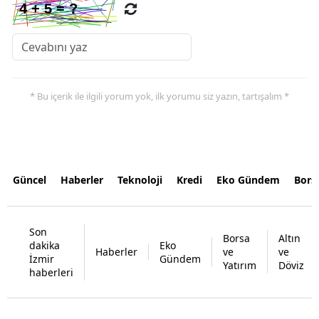
* Bu içerik ile ilgili yorum yok, ilk yorumu siz yazın, tartışalım *
Güncel
Haberler
Teknoloji
Kredi
Eko Gündem
Bors
Son
Borsa
Altın
dakika
Eko
Haberler
ve
ve
İzmir
Gündem
Yatırım
Döviz
haberleri