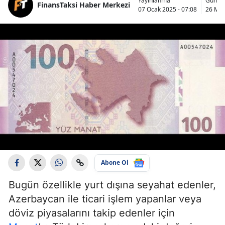
Yayınlanma
Günce
FinansTaksi Haber Merkezi
07 Ocak 2025 - 07:08
26 May
Abone Ol
Bugün özellikle yurt dışına seyahat edenler,
Azerbaycan ile ticari işlem yapanlar veya
döviz piyasalarını takip edenler için