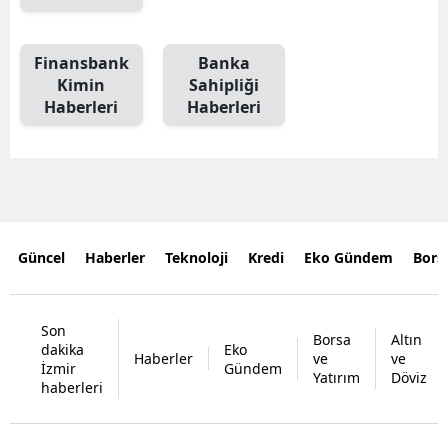
Finansbank
Banka
Kimin
Sahipliği
Haberleri
Haberleri
Güncel
Haberler
Teknoloji
Kredi
Eko Gündem
Bors
Son
Borsa
Altın
dakika
Eko
Haberler
ve
ve
İzmir
Gündem
Yatırım
Döviz
haberleri