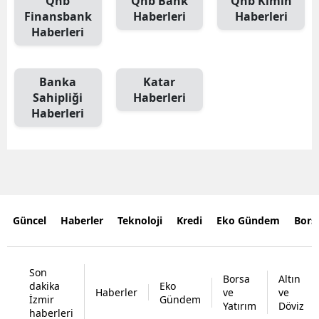
Qnb
Qnb Bank
Qnb Kimin
Finansbank
Haberleri
Haberleri
Haberleri
Banka
Katar
Sahipliği
Haberleri
Haberleri
Güncel
Haberler
Teknoloji
Kredi
Eko Gündem
Bors
Son
Borsa
Altın
dakika
Eko
Haberler
ve
ve
İzmir
Gündem
Yatırım
Döviz
haberleri