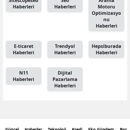
Sitescopeseo
Seo
Arama
Haberleri
Haberleri
Motoru
Optimizasyo
nu
Haberleri
E-ticaret
Trendyol
Hepsiburada
Haberleri
Haberleri
Haberleri
N11
Dijital
Haberleri
Pazarlama
Haberleri
Güncel
Haberler
Teknoloji
Kredi
Eko Gündem
Bors