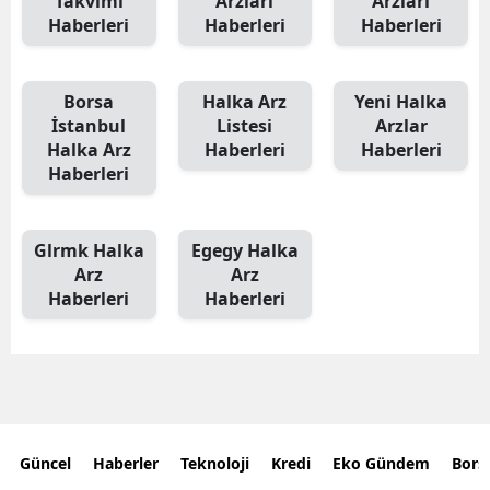
Takvimi
Arzları
Arzları
Haberleri
Haberleri
Haberleri
Borsa
Halka Arz
Yeni Halka
İstanbul
Listesi
Arzlar
Halka Arz
Haberleri
Haberleri
Haberleri
Glrmk Halka
Egegy Halka
Arz
Arz
Haberleri
Haberleri
Güncel
Haberler
Teknoloji
Kredi
Eko Gündem
Bors