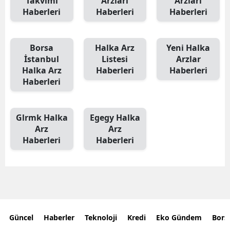
Takvimi
Arzları
Arzları
Haberleri
Haberleri
Haberleri
Borsa
Halka Arz
Yeni Halka
İstanbul
Listesi
Arzlar
Halka Arz
Haberleri
Haberleri
Haberleri
Glrmk Halka
Egegy Halka
Arz
Arz
Haberleri
Haberleri
Güncel
Haberler
Teknoloji
Kredi
Eko Gündem
Bors