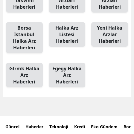
Takvimi
Arzları
Arzları
Haberleri
Haberleri
Haberleri
Borsa
Halka Arz
Yeni Halka
İstanbul
Listesi
Arzlar
Halka Arz
Haberleri
Haberleri
Haberleri
Glrmk Halka
Egegy Halka
Arz
Arz
Haberleri
Haberleri
Güncel
Haberler
Teknoloji
Kredi
Eko Gündem
Bors