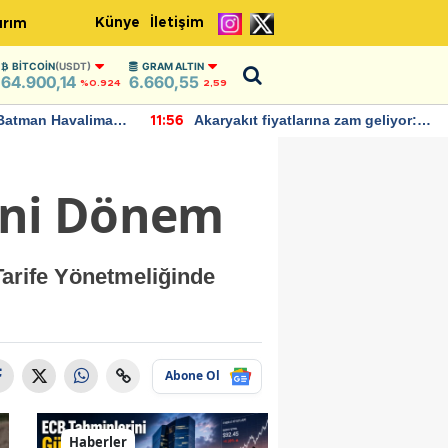
Künye
İletişim
ırım
BITCOIN
(USDT)
GRAM ALTIN
64.900,14
6.660,55
%0.924
2,59
Batman Havalimanı
Akaryakıt fiyatlarına zam geliyor:
11:56
 açıklamalarda
Yeni tarih açıklandı
Yeni Dönem
Tarife Yönetmeliğinde
Abone Ol
Haberler