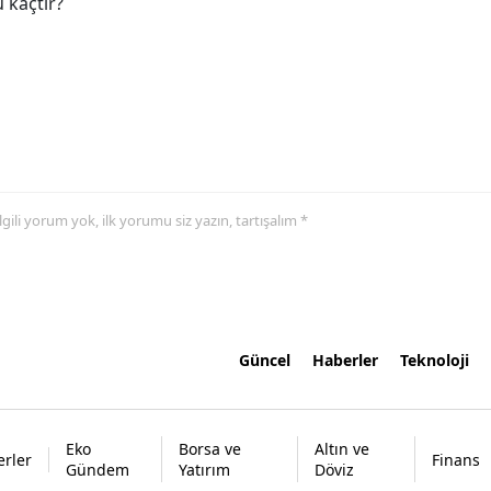
 kaçtır?
 ilgili yorum yok, ilk yorumu siz yazın, tartışalım *
Güncel
Haberler
Teknoloji
Eko
Borsa ve
Altın ve
rler
Finans
Gündem
Yatırım
Döviz