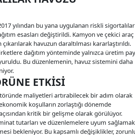
2017 yılından bu yana uygulanan riskli sigortalılar
tım esasları değiştirildi. Kamyon ve çekici araç
ıkarılarak havuzun daraltılması kararlaştırıldı.
şirketlere dağıtım yönteminde yalnızca üretim pay
uyuruldu. Bu düzenlemenin, havuz sistemini daha
niyor.
RÜNE ETKISI
öründe maliyetleri artırabilecek bir adım olarak
le ekonomik koşulların zorlaştığı dönemde
çısından kritik bir gelişme olarak görülüyor.
 teminat tutarları ve düzenlemelere uyum sağlamak
tirmesi bekleniyor. Bu kapsamlı değişiklikler, zorunl