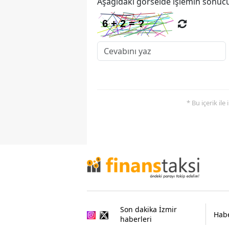
Aşağıdaki görselde işlemin sonucu
* Bu içerik ile
Son dakika İzmir
Habe
haberleri