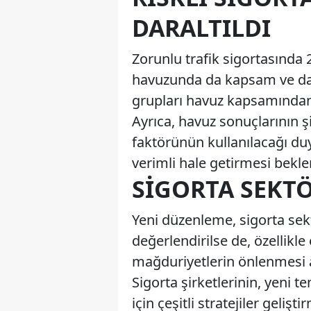
DARALTILDI
Zorunlu trafik sigortasında 
havuzunda da kapsam ve dağı
grupları havuz kapsamından ç
Ayrıca, havuz sonuçlarının 
faktörünün kullanılacağı d
verimli hale getirmesi bekle
SIGORTA SEKTÖ
Yeni düzenleme, sigorta sekt
değerlendirilse de, özellik
mağduriyetlerin önlenmesi a
Sigorta şirketlerinin, yeni
için çeşitli stratejiler geliş