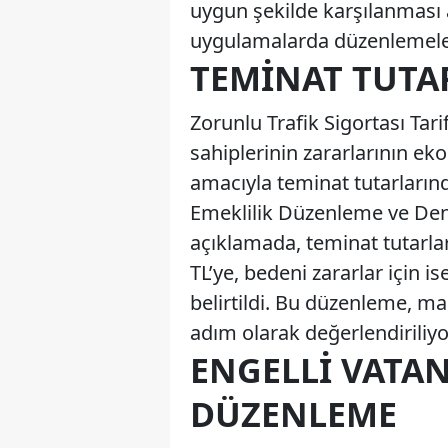
uygun şekilde karşılanması a
uygulamalarda düzenlemeler
TEMINAT TUTA
Zorunlu Trafik Sigortası Tar
sahiplerinin zararlarının e
amacıyla teminat tutarlarında
Emeklilik Düzenleme ve De
açıklamada, teminat tutarlar
TL’ye, bedeni zararlar için is
belirtildi. Bu düzenleme, ma
adım olarak değerlendiriliyo
ENGELLI VATAN
DÜZENLEME