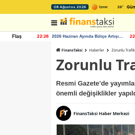
26
°
08 Ağustos 2026
Gün
r seviyesinin
2026 Haziran Ayında Bütçe Artışı
Flaş
22:26
22
Yaşandı
FinansTaksi
Haberler
Zorunlu Trafi
Zorunlu Tr
Resmi Gazete’de yayımlan
önemli değişiklikler yapıld
FinansTaksi Haber Merkezi