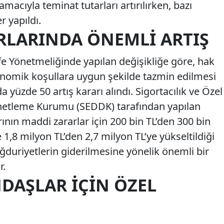
macıyla teminat tutarları artırılırken, bazı
 yapıldı.
RLARINDA ÖNEMLI ARTIŞ
ife Yönetmeliğinde yapılan değişikliğe göre, hak
konomik koşullara uygun şekilde tazmin edilmesi
 yüzde 50 artış kararı alındı. Sigortacılık ve Özel
netleme Kurumu (SEDDK) tarafından yapılan
ının maddi zararlar için 200 bin TL’den 300 bin
e 1,8 milyon TL’den 2,7 milyon TL’ye yükseltildiği
ğduriyetlerin giderilmesine yönelik önemli bir
r.
DAŞLAR İÇIN ÖZEL