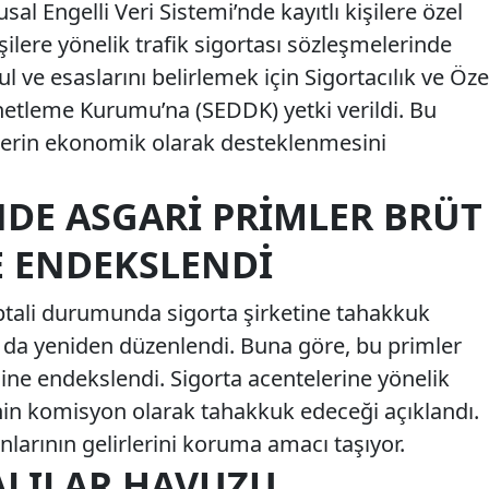
 Engelli Veri Sistemi’nde kayıtlı kişilere özel
şilere yönelik trafik sigortası sözleşmelerinde
 ve esaslarını belirlemek için Sigortacılık ve Öze
etleme Kurumu’na (SEDDK) yetki verildi. Bu
ylerin ekonomik olarak desteklenmesini
NDE ASGARI PRIMLER BRÜT
E ENDEKSLENDI
 iptali durumunda sigorta şirketine tahakkuk
ı da yeniden düzenlendi. Buna göre, bu primler
sine endekslendi. Sigorta acentelerine yönelik
inin komisyon olarak tahakkuk edeceği açıklandı.
larının gelirlerini koruma amacı taşıyor.
ALILAR HAVUZU