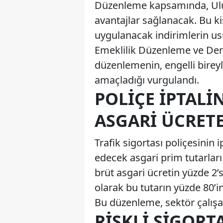
Düzenleme kapsamında, Ulusal
avantajlar sağlanacak. Bu ki
uygulanacak indirimlerin usul
Emeklilik Düzenleme ve Den
düzenlemenin, engelli bire
amaçladığı vurgulandı.
POLIÇE İPTALI
ASGARI ÜCRET
Trafik sigortası poliçesinin
edecek asgari prim tutarlar
brüt asgari ücretin yüzde 2’
olarak bu tutarın yüzde 80’
Bu düzenleme, sektör çalışan
RISKLI SIGORT