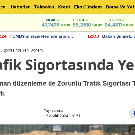
cel
Haberler
Teknoloji
Kredi
Eko Gündem
Borsa Ve Yat
DOLAR
EURO
STERLIN
47,7436
55,2510
64,4811
%0.18
%0.32
%0.38
TCMB'nin rezervlerinde artan
Bakan Şimşek, 
:24
12:03
momentum devam ediyor
için umut verici
bulundu
k Sigortasında Yeni Dönem
afik Sigortasında 
an düzenleme ile Zorunlu Trafik Sigortası 
ı.
Yayınlanma
13 Aralık 2024 - 10:51