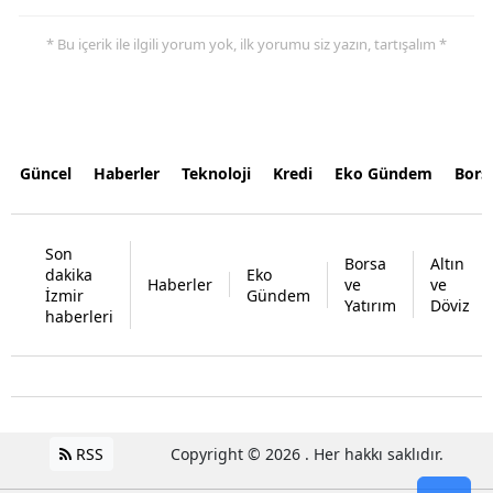
* Bu içerik ile ilgili yorum yok, ilk yorumu siz yazın, tartışalım *
Güncel
Haberler
Teknoloji
Kredi
Eko Gündem
Bors
Son
Borsa
Altın
dakika
Eko
Haberler
ve
ve
İzmir
Gündem
Yatırım
Döviz
haberleri
RSS
Copyright © 2026 . Her hakkı saklıdır.