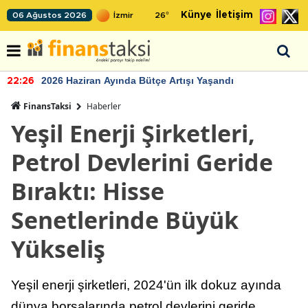
Künye
İletişim
06 Ağustos 2026
26
°
2026 Haziran Ayında Bütçe Artışı Yaşandı
22:26
FinansTaksi
Haberler
Yeşil Enerji Şirketleri,
Petrol Devlerini Geride
Bıraktı: Hisse
Senetlerinde Büyük
Yükseliş
Yeşil enerji şirketleri, 2024'ün ilk dokuz ayında
dünya borsalarında petrol devlerini geride