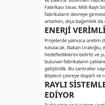
ve Elektrik Sistemleri Fabrika
Fabrikası Sivas: Milli Raylı 
fabrikaların devreye girmesiy
artarken, dışa bağımlılık da
ENERJI VERIM
Projelerde yalnızca üretim de
tutulacak. Bakan Uraloğlu, 
hedeflediklerini belirtti ve 
bulunan fabrikaların çatıları
geliştirdik. Bu santraller sa
Böylece çevreye duyarlı ve r
RAYLI SISTEML
EDIYOR