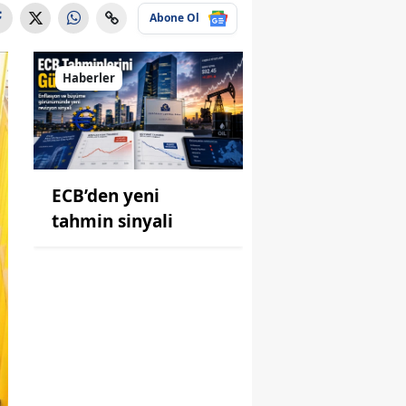
Abone Ol
Haberler
ECB’den yeni
tahmin sinyali