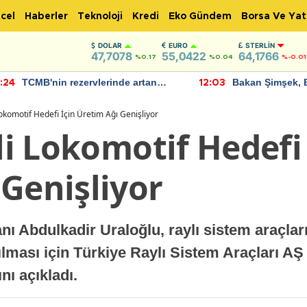
cel
Haberler
Teknoloji
Kredi
Eko Gündem
Borsa Ve Yat
DOLAR
EURO
STERLIN
47,7078
55,0422
64,1766
%0.17
%0.04
%-0.01
TCMB'nin rezervlerinde artan
Bakan Şimşek, 
:24
12:03
momentum devam ediyor
için umut verici
bulundu
 Lokomotif Hedefi İçin Üretim Ağı Genişliyor
lli Lokomotif Hedefi
Genişliyor
ı Abdulkadir Uraloğlu, raylı sistem araçları
ırılması için Türkiye Raylı Sistem Araçları
nı açıkladı.