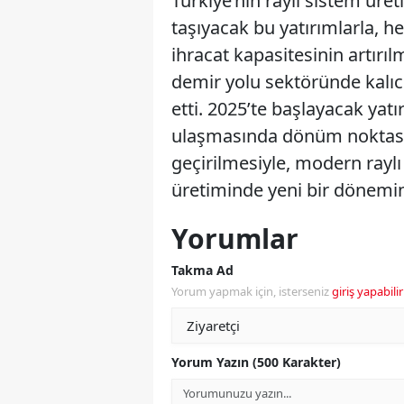
Türkiye’nin raylı sistem üreti
taşıyacak bu yatırımlarla, h
ihracat kapasitesinin artırı
demir yolu sektöründe kalıcı
etti. 2025’te başlayacak yatı
ulaşmasında dönüm noktası 
geçirilmesiyle, modern rayl
üretiminde yeni bir dönemin
Yorumlar
Takma Ad
Yorum yapmak için, isterseniz
giriş yapabilir
Yorum Yazın (500 Karakter)