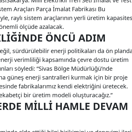
sıSakarya: Milli Elektrikli Tren Seti İmalat ve Test
Sistem Araçları Parça İmalat Fabrikası Bu
le, raylı sistem araçlarının yerli üretim kapasites
 önemli ölçüde azalacak.
LILIĞINDE ÖNCÜ ADIM
ğil, sürdürülebilir enerji politikaları da ön pland
enerji verimliliği kapsamında çevre dostu üretim
şunları söyledi: “Sivas Bölge Müdürlüğü’nde
na güneş enerji santralleri kurmak için bir proje
yesinde fabrikalarımız kendi elektriğini üretecek.
ekabetçi bir üretim modeli oluşturacağız.”
ERDE MILLI HAMLE DEVAM