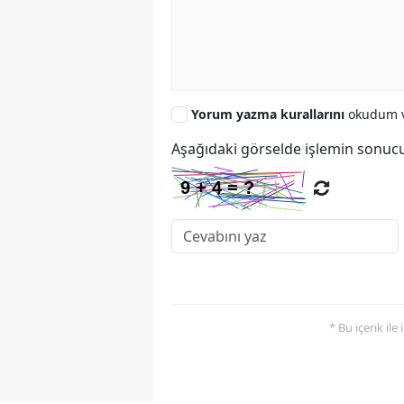
Yorum yazma kurallarını
okudum v
Aşağıdaki görselde işlemin sonucu
* Bu içerik ile