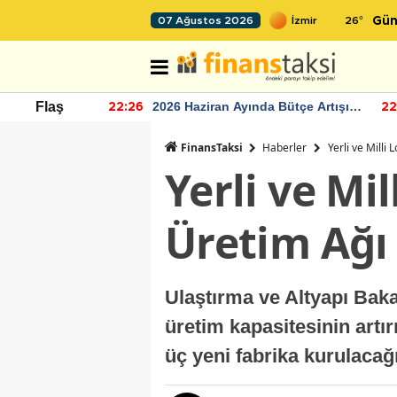
26
°
07 Ağustos 2026
Gün
r seviyesinin
2026 Haziran Ayında Bütçe Artışı
Flaş
22:26
22
Yaşandı
FinansTaksi
Haberler
Yerli ve Milli
Yerli ve Mi
Üretim Ağı 
Ulaştırma ve Altyapı Bakan
üretim kapasitesinin art
üç yeni fabrika kurulacağı