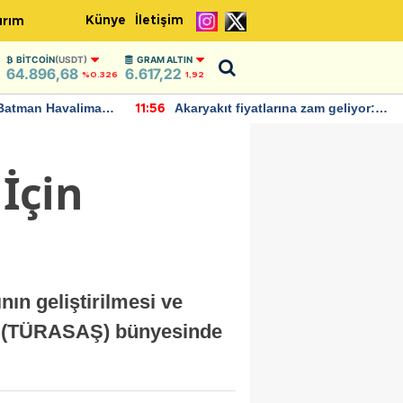
Künye
İletişim
ırım
BITCOIN
(USDT)
GRAM ALTIN
64.896,68
6.617,22
%0.326
1,92
Batman Havalimanı
Akaryakıt fiyatlarına zam geliyor:
11:56
 açıklamalarda
Yeni tarih açıklandı
 İçin
nın geliştirilmesi ve
 AŞ (TÜRASAŞ) bünyesinde