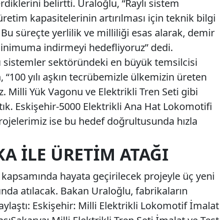
rdiklerini belirtti. Uraloğlu, “Raylı sistem
üretim kapasitelerinin artırılması için teknik bilgi
Bu süreçte yerlilik ve milliliği esas alarak, demir
 minimuma indirmeyi hedefliyoruz” dedi.
ı sistemler sektöründeki en büyük temsilcisi
“100 yılı aşkın tecrübemizle ülkemizin üreten
 Milli Yük Vagonu ve Elektrikli Tren Seti gibi
tık. Eskişehir-5000 Elektrikli Ana Hat Lokomotifi
n projelerimiz ise bu hedef doğrultusunda hızla
KA ILE ÜRETIM ATAĞI
kapsamında hayata geçirilecek projeyle üç yeni
ında atılacak. Bakan Uraloğlu, fabrikaların
i paylaştı: Eskişehir: Milli Elektrikli Lokomotif İmalat