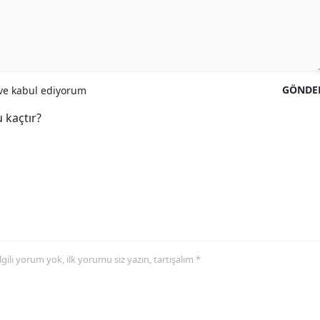
GÖNDE
e kabul ediyorum
 kaçtır?
 ilgili yorum yok, ilk yorumu siz yazın, tartışalım *