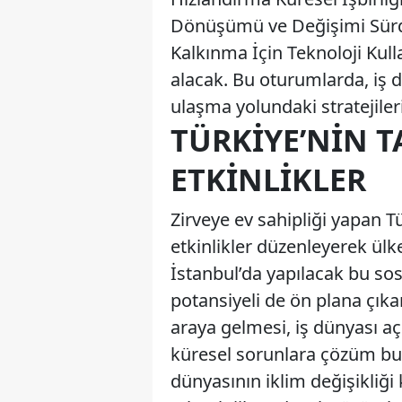
Dönüşümü ve Değişimi Sürdü
Kalkınma İçin Teknoloji Kul
alacak. Bu oturumlarda, iş 
ulaşma yolundaki stratejileri
TÜRKIYE’NIN T
ETKINLIKLER
Zirveye ev sahipliği yapan Tür
etkinlikler düzenleyerek ülke
İstanbul’da yapılacak bu sosy
potansiyeli de ön plana çıkar
araya gelmesi, iş dünyası açıs
küresel sorunlara çözüm bulu
dünyasının iklim değişikliğ