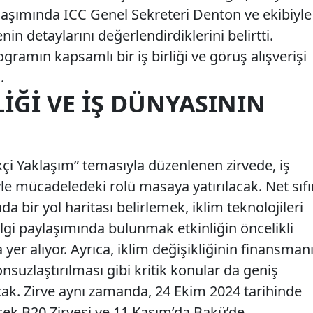
aşımında ICC Genel Sekreteri Denton ve ekibiyle
enin detaylarını değerlendirdiklerini belirtti.
gramın kapsamlı bir iş birliği ve görüş alışverişi
.
LIĞI VE İŞ DÜNYASININ
likçi Yaklaşım” temasıyla düzenlenen zirvede, iş
yle mücadeledeki rolü masaya yatırılacak. Net sıfı
 bir yol haritası belirlemek, iklim teknolojileri
lgi paylaşımında bulunmak etkinliğin öncelikli
r alıyor. Ayrıca, iklim değişikliğinin finansman
onsuzlaştırılması gibi kritik konular da geniş
lacak. Zirve aynı zamanda, 24 Ekim 2024 tarihinde
cek B20 Zirvesi ve 11 Kasım’da Bakü’de