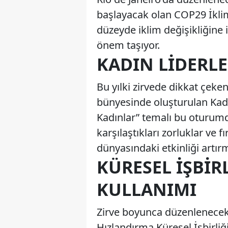
başlayacak olan COP29 İklim
düzeyde iklim değişikliğine 
önem taşıyor.
KADIN LIDERLER
Bu yılki zirvede dikkat çeke
bünyesinde oluşturulan Kadın
Kadınlar” temalı bu oturumda
karşılaştıkları zorluklar ve f
dünyasındaki etkinliği artır
KÜRESEL İŞBIR
KULLANIMI
Zirve boyunca düzenlenecek 
Hızlandırma Küresel İşbirliğ