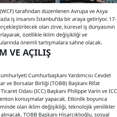
(WCF) tarafından düzenlenen Avrupa ve Asya
zla iş insanını İstanbul’da bir araya getiriyor. 17-
rçekleştirilecek olan zirve, küresel iş dünyasının
layarak, özellikle iklim değişikliği ve
ularında önemli tartışmalara sahne olacak.
M VE AÇILIŞ
e Cumhuriyeti Cumhurbaşkanı Yardımcısı Cevdet
r ve Borsalar Birliği (TOBB) Başkanı Rifat
ı Ticaret Odası (ICC) Başkanı Philippe Varin ve IC
Denton konuşmalar yapacak. Etkinlik boyunca
inde olan iklim değişikliği, teknolojik yenilikler
e alınacak. TOBB Başkanı Hisarcıklıoğlu, sosyal