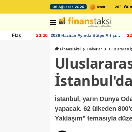
26
°
06 Ağustos 2026
Gün
r seviyesinin
2026 Haziran Ayında Bütçe Artışı
Flaş
22:26
22
Yaşandı
FinansTaksi
Haberler
Uluslararası i
Uluslararas
İstanbul'd
İstanbul, yarın Dünya Od
yapacak. 62 ülkeden 800'den
Yaklaşım" temasıyla düz