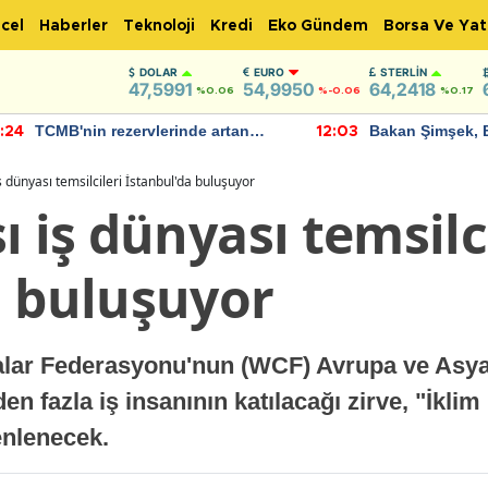
cel
Haberler
Teknoloji
Kredi
Eko Gündem
Borsa Ve Yat
DOLAR
EURO
STERLIN
47,5991
54,9950
64,2418
%0.06
%-0.06
%0.17
TCMB'nin rezervlerinde artan
Bakan Şimşek, 
:24
12:03
momentum devam ediyor
için umut verici
bulundu
ş dünyası temsilcileri İstanbul'da buluşuyor
ı iş dünyası temsilc
a buluşuyor
alar Federasyonu'nun (WCF) Avrupa ve Asya Z
 fazla iş insanının katılacağı zirve, "İklim D
enlenecek.