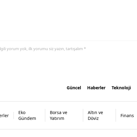
 ilgili yorum yok, ilk yorumu siz yazın, tartışalım *
Güncel
Haberler
Teknoloji
Eko
Borsa ve
Altın ve
rler
Finans
Gündem
Yatırım
Döviz