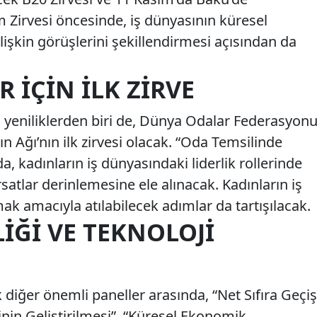
 Zirvesi öncesinde, iş dünyasının küresel
ilişkin görüşlerini şekillendirmesi açısından da
 İÇIN İLK ZIRVE
n yeniliklerden biri de, Dünya Odalar Federasyon
 Ağı’nın ilk zirvesi olacak. “Oda Temsilinde
, kadınların iş dünyasındaki liderlik rollerinde
ırsatlar derinlemesine ele alınacak. Kadınların iş
mak amacıyla atılabilecek adımlar da tartışılacak.
LIĞI VE TEKNOLOJI
diğer önemli paneller arasında, “Net Sıfıra Geçiş
inin Geliştirilmesi”, “Küresel Ekonomik