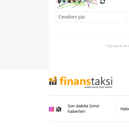
* Bu içerik ile
Son dakika İzmir
Habe
haberleri