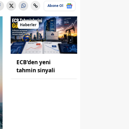
Abone Ol
Haberler
ECB’den yeni
tahmin sinyali