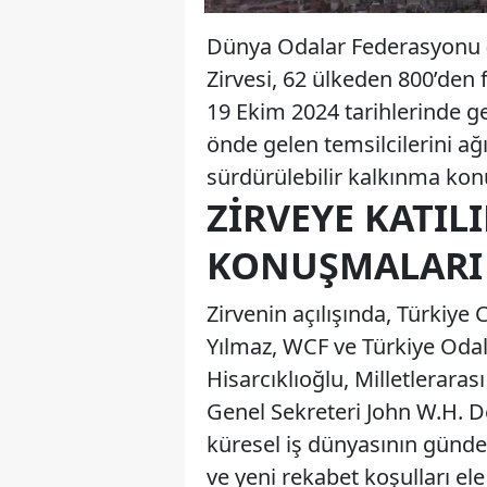
Dünya Odalar Federasyonu 
Zirvesi, 62 ülkeden 800’den fa
19 Ekim 2024 tarihlerinde ge
önde gelen temsilcilerini ağır
sürdürülebilir kalkınma kon
ZIRVEYE KATILI
KONUŞMALARI
Zirvenin açılışında, Türkiy
Yılmaz, WCF ve Türkiye Odala
Hisarcıklıoğlu, Milletleraras
Genel Sekreteri John W.H. 
küresel iş dünyasının gündem
ve yeni rekabet koşulları el