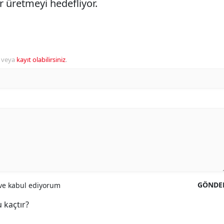
r üretmeyi hedefliyor.
veya
kayıt olabilirsiniz
.
GÖNDE
e kabul ediyorum
 kaçtır?