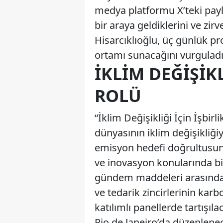
medya platformu X’teki payl
bir araya geldiklerini ve zirv
Hisarcıklıoğlu, üç günlük pro
ortamı sunacağını vurguladı
İKLIM DEĞIŞIK
ROLÜ
“İklim Değişikliği İçin İşbir
dünyasının iklim değişikliği
emisyon hedefi doğrultusunda
ve inovasyon konularında bi
gündem maddeleri arasında ye
ve tedarik zincirlerinin karb
katılımlı panellerde tartışı
Rio de Janeiro’da düzenlene