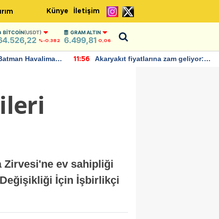
Künye
İletişim
ırım
BITCOIN
(USDT)
GRAM ALTIN
64.526,22
6.499,81
%-0.382
0,06
Batman Havalimanı
Akaryakıt fiyatlarına zam geliyor:
11:56
 açıklamalarda
Yeni tarih açıklandı
ileri
irvesi'ne ev sahipliği
eğişikliği İçin İşbirlikçi