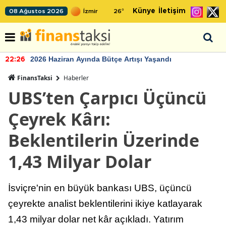
Künye
İletişim
08 Ağustos 2026
26
°
2026 Haziran Ayında Bütçe Artışı Yaşandı
22:26
FinansTaksi
Haberler
UBS’ten Çarpıcı Üçüncü
Çeyrek Kârı:
Beklentilerin Üzerinde
1,43 Milyar Dolar
İsviçre'nin en büyük bankası UBS, üçüncü
çeyrekte analist beklentilerini ikiye katlayarak
1,43 milyar dolar net kâr açıkladı. Yatırım