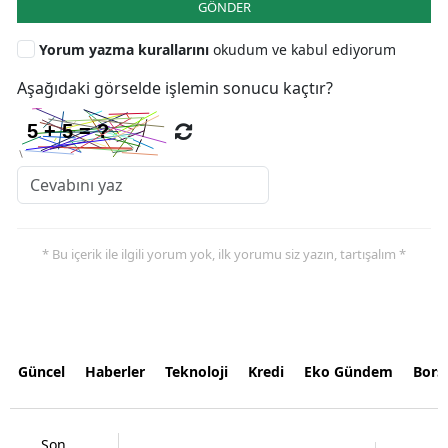
GÖNDER
Yorum yazma kurallarını
okudum ve kabul ediyorum
Aşağıdaki görselde işlemin sonucu kaçtır?
* Bu içerik ile ilgili yorum yok, ilk yorumu siz yazın, tartışalım *
Güncel
Haberler
Teknoloji
Kredi
Eko Gündem
Bors
Son