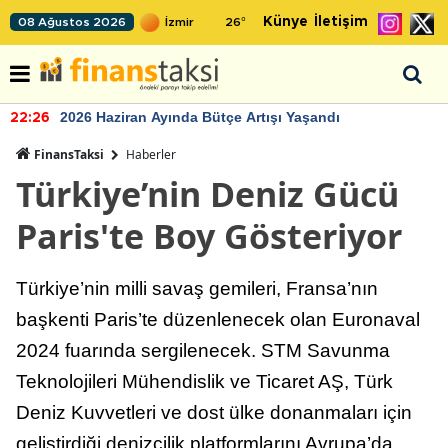
Künye
İletişim
08 Ağustos 2026
26
°
2026 Haziran Ayında Bütçe Artışı Yaşandı
22:26
FinansTaksi
Haberler
Türkiye’nin Deniz Gücü
Paris'te Boy Gösteriyor
Türkiye’nin milli savaş gemileri, Fransa’nın
başkenti Paris’te düzenlenecek olan Euronaval
2024 fuarında sergilenecek. STM Savunma
Teknolojileri Mühendislik ve Ticaret AŞ, Türk
Deniz Kuvvetleri ve dost ülke donanmaları için
geliştirdiği denizcilik platformlarını Avrupa’da